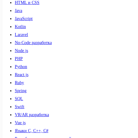
HTML и CSS
Java
JavaScript
Kotlin
Laravel
No-Code разработка
Node.js
PHP
Python
React.js
Ruby
Spring
SQL
Swift
VR/AR разработка
Vue.js
Языки С, С++, С#