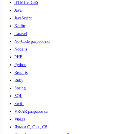
HTML и CSS
Java
JavaScript
Kotlin
Laravel
No-Code разработка
Node.js
PHP
Python
React.js
Ruby
Spring
SQL
Swift
VR/AR разработка
Vue.js
Языки С, С++, С#