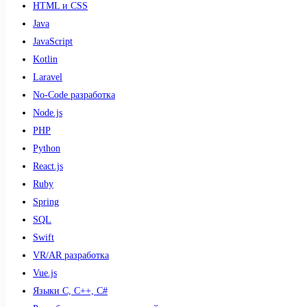
HTML и CSS
Java
JavaScript
Kotlin
Laravel
No-Code разработка
Node.js
PHP
Python
React.js
Ruby
Spring
SQL
Swift
VR/AR разработка
Vue.js
Языки С, С++, С#