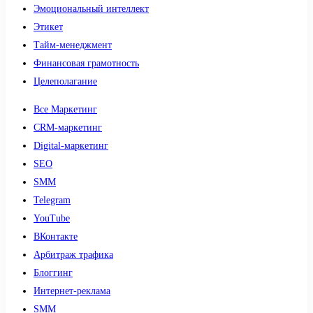
Эмоциональный интеллект
Этикет
Тайм-менеджмент
Финансовая грамотность
Целеполагание
Все Маркетинг
CRM-маркетинг
Digital-маркетинг
SEO
SMM
Telegram
YouTube
ВКонтакте
Арбитраж трафика
Блоггинг
Интернет-реклама
SMM