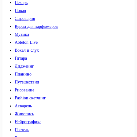
Пекарь
Повар
Сыроварня
Курсы для парфюмеров
Музыка
Ableton Live
Вокал и слух
Гитара
Диджеинг
Пианино
Путешествия
Рисование
Fashion скетчинг
Акварель
Живопись
Нейрографика
Пастель