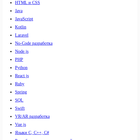
HTML и CSS
Java
JavaScript
Kotlin
Laravel
No-Code разработка
Node.js
PHP
Python
React.js
Ruby
Spring
SQL
Swift
VR/AR разработка
Vue.js
Языки С, С++, С#