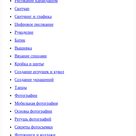
Рисование карандашом
Скетчап
Скетчинг и графика
Цифровое рисование
Рукоделие
Батик
Вышивка
Вязание спицами
Кройка и шитье
Создание игрушек и кукол
Создание украшений
Танцы
Фотографии
Мобильная фотография
Основы фотографии
Ретушь фотографий
Секреты фотосъемки
Фотокниги и коллажи