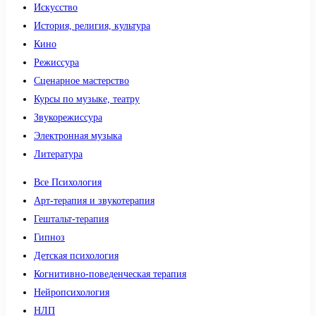
Искусство
История, религия, культура
Кино
Режиссура
Сценарное мастерство
Курсы по музыке, театру
Звукорежиссура
Электронная музыка
Литература
Все Психология
Арт-терапия и звукотерапия
Гештальт-терапия
Гипноз
Детская психология
Когнитивно-поведенческая терапия
Нейропсихология
НЛП