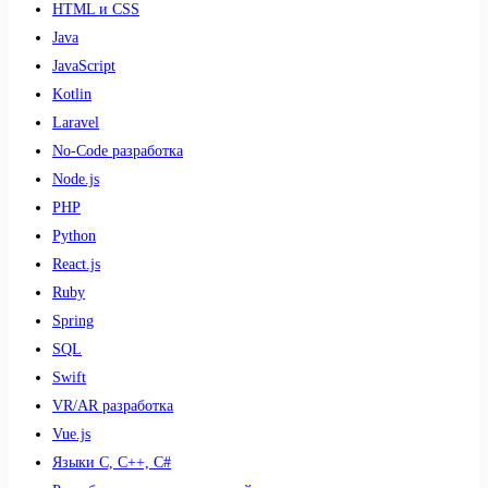
HTML и CSS
Java
JavaScript
Kotlin
Laravel
No-Code разработка
Node.js
PHP
Python
React.js
Ruby
Spring
SQL
Swift
VR/AR разработка
Vue.js
Языки С, С++, С#