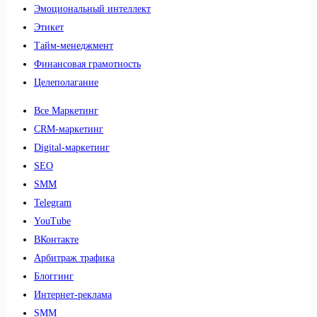
Эмоциональный интеллект
Этикет
Тайм-менеджмент
Финансовая грамотность
Целеполагание
Все Маркетинг
CRM-маркетинг
Digital-маркетинг
SEO
SMM
Telegram
YouTube
ВКонтакте
Арбитраж трафика
Блоггинг
Интернет-реклама
SMM