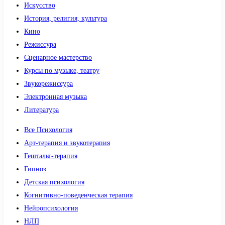
Искусство
История, религия, культура
Кино
Режиссура
Сценарное мастерство
Курсы по музыке, театру
Звукорежиссура
Электронная музыка
Литература
Все Психология
Арт-терапия и звукотерапия
Гештальт-терапия
Гипноз
Детская психология
Когнитивно-поведенческая терапия
Нейропсихология
НЛП