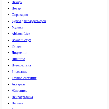
Пекарь
Повар
Сыроварня
Курсы для парфюмеров
Музыка
Ableton Live
Вокал и слух
Гитара
Диджеинг
Пианино
Путешествия
Рисование
Fashion скетчинг
Акварель
Живопись
Нейрографика
Пастель