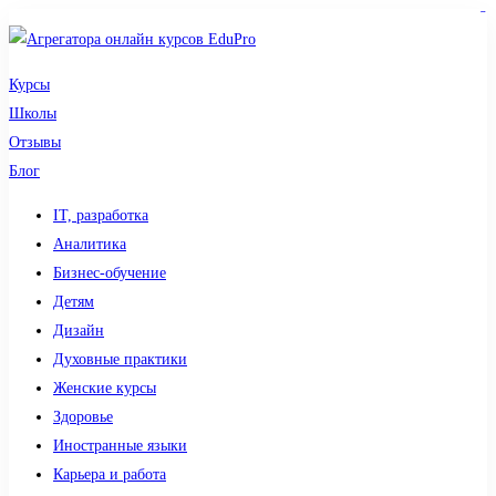
sdy lotto
toto togel
pmtoto
pmtoto
slot 777
pmtoto
situs gacor
toto slot
slot
Курсы
Школы
Отзывы
Блог
IT, разработка
Аналитика
Бизнес-обучение
Детям
Дизайн
Духовные практики
Женские курсы
Здоровье
Иностранные языки
Карьера и работа