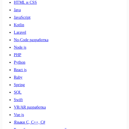
HTML и CSS
Java
JavaScript
Kotlin
Laravel
No-Code разработка
Node.js
PHP
Python
React.js
Ruby
Spring
SQL
Swift
VR/AR разработка
Vue.js
Языки С, С++, С#