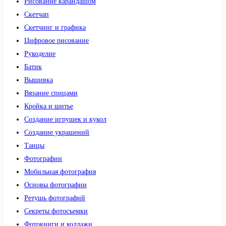
Рисование карандашом
Скетчап
Скетчинг и графика
Цифровое рисование
Рукоделие
Батик
Вышивка
Вязание спицами
Кройка и шитье
Создание игрушек и кукол
Создание украшений
Танцы
Фотографии
Мобильная фотография
Основы фотографии
Ретушь фотографий
Секреты фотосъемки
Фотокниги и коллажи