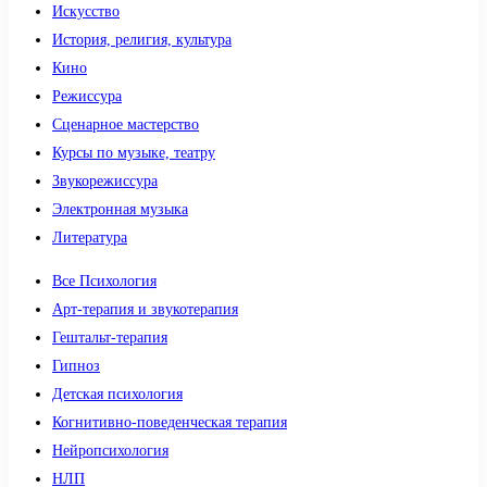
Искусство
История, религия, культура
Кино
Режиссура
Сценарное мастерство
Курсы по музыке, театру
Звукорежиссура
Электронная музыка
Литература
Все Психология
Арт-терапия и звукотерапия
Гештальт-терапия
Гипноз
Детская психология
Когнитивно-поведенческая терапия
Нейропсихология
НЛП