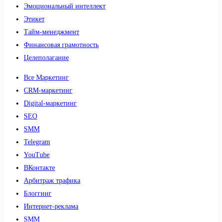
Эмоциональный интеллект
Этикет
Тайм-менеджмент
Финансовая грамотность
Целеполагание
Все Маркетинг
CRM-маркетинг
Digital-маркетинг
SEO
SMM
Telegram
YouTube
ВКонтакте
Арбитраж трафика
Блоггинг
Интернет-реклама
SMM