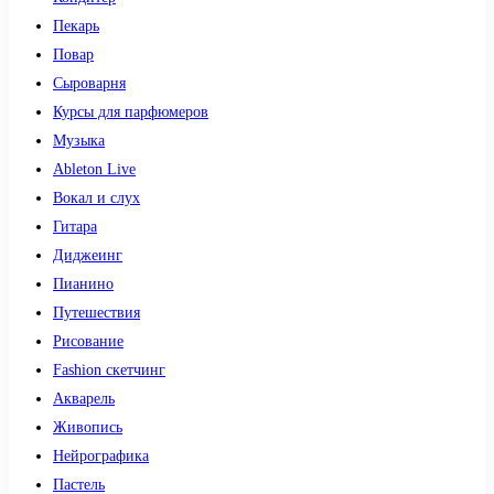
Пекарь
Повар
Сыроварня
Курсы для парфюмеров
Музыка
Ableton Live
Вокал и слух
Гитара
Диджеинг
Пианино
Путешествия
Рисование
Fashion скетчинг
Акварель
Живопись
Нейрографика
Пастель