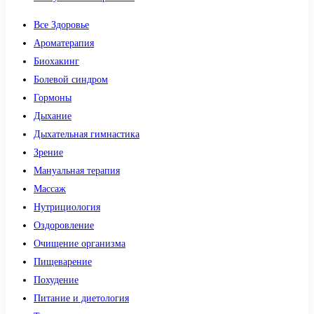
Все Здоровье
Ароматерапия
Биохакинг
Болевой синдром
Гормоны
Дыхание
Дыхательная гимнастика
Зрение
Мануальная терапия
Массаж
Нутрициология
Оздоровление
Очищение организма
Пищеварение
Похудение
Питание и диетология