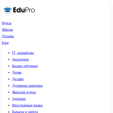
sdy lotto
toto togel
pmtoto
pmtoto
slot 777
pmtoto
situs gacor
toto slot
slot
Курсы
Школы
Отзывы
Блог
IT, разработка
Аналитика
Бизнес-обучение
Детям
Дизайн
Духовные практики
Женские курсы
Здоровье
Иностранные языки
Карьера и работа