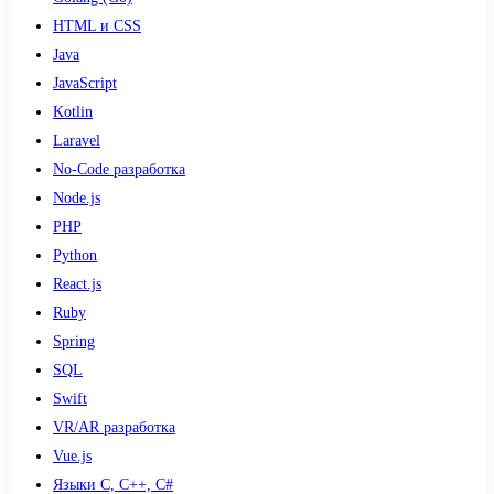
HTML и CSS
Java
JavaScript
Kotlin
Laravel
No-Code разработка
Node.js
PHP
Python
React.js
Ruby
Spring
SQL
Swift
VR/AR разработка
Vue.js
Языки С, С++, С#