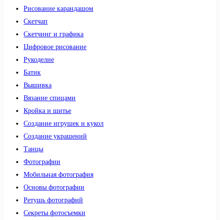
Рисование карандашом
Скетчап
Скетчинг и графика
Цифровое рисование
Рукоделие
Батик
Вышивка
Вязание спицами
Кройка и шитье
Создание игрушек и кукол
Создание украшений
Танцы
Фотографии
Мобильная фотография
Основы фотографии
Ретушь фотографий
Секреты фотосъемки