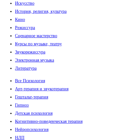
Искусство
История, религия, культура
Кино
Режиссура
Сценарное мастерство
Курсы по музыке, театру
Звукорежиссура
Электронная музыка
Литература
Все Психология
Арт-терапия и звукотерапия
Гештальт-терапия
Гипноз
Детская психология
Когнитивно-поведенческая терапия
Нейропсихология
НЛП