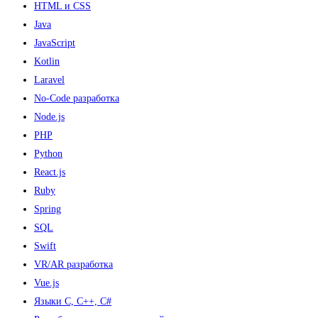
HTML и CSS
Java
JavaScript
Kotlin
Laravel
No-Code разработка
Node.js
PHP
Python
React.js
Ruby
Spring
SQL
Swift
VR/AR разработка
Vue.js
Языки С, С++, С#