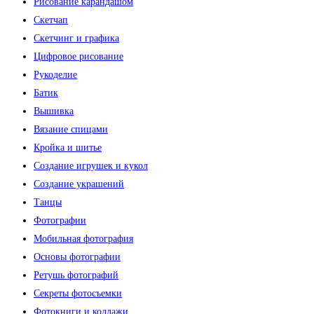
Рисование карандашом
Скетчап
Скетчинг и графика
Цифровое рисование
Рукоделие
Батик
Вышивка
Вязание спицами
Кройка и шитье
Создание игрушек и кукол
Создание украшений
Танцы
Фотографии
Мобильная фотография
Основы фотографии
Ретушь фотографий
Секреты фотосъемки
Фотокниги и коллажи