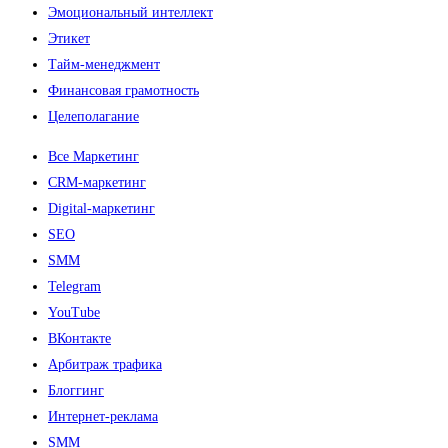
Эмоциональный интеллект
Этикет
Тайм-менеджмент
Финансовая грамотность
Целеполагание
Все Маркетинг
CRM-маркетинг
Digital-маркетинг
SEO
SMM
Telegram
YouTube
ВКонтакте
Арбитраж трафика
Блоггинг
Интернет-реклама
SMM