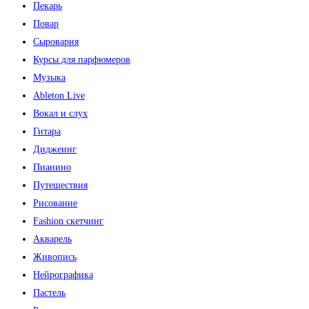
Пекарь
Повар
Сыроварня
Курсы для парфюмеров
Музыка
Ableton Live
Вокал и слух
Гитара
Диджеинг
Пианино
Путешествия
Рисование
Fashion скетчинг
Акварель
Живопись
Нейрографика
Пастель