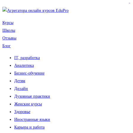
sdy lotto
toto togel
pmtoto
pmtoto
slot 777
pmtoto
situs gacor
toto slot
slot
Курсы
Школы
Отзывы
Блог
IT, разработка
Аналитика
Бизнес-обучение
Детям
Дизайн
Духовные практики
Женские курсы
Здоровье
Иностранные языки
Карьера и работа