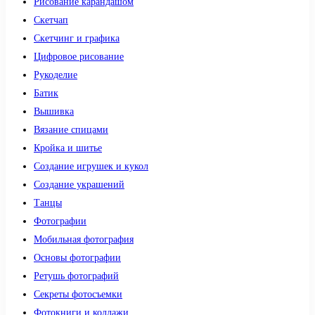
Рисование карандашом
Скетчап
Скетчинг и графика
Цифровое рисование
Рукоделие
Батик
Вышивка
Вязание спицами
Кройка и шитье
Создание игрушек и кукол
Создание украшений
Танцы
Фотографии
Мобильная фотография
Основы фотографии
Ретушь фотографий
Секреты фотосъемки
Фотокниги и коллажи