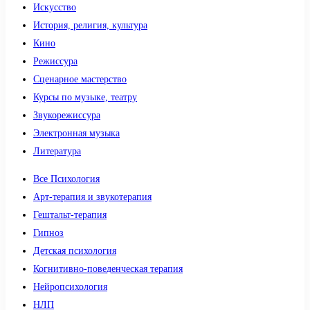
Искусство
История, религия, культура
Кино
Режиссура
Сценарное мастерство
Курсы по музыке, театру
Звукорежиссура
Электронная музыка
Литература
Все Психология
Арт-терапия и звукотерапия
Гештальт-терапия
Гипноз
Детская психология
Когнитивно-поведенческая терапия
Нейропсихология
НЛП