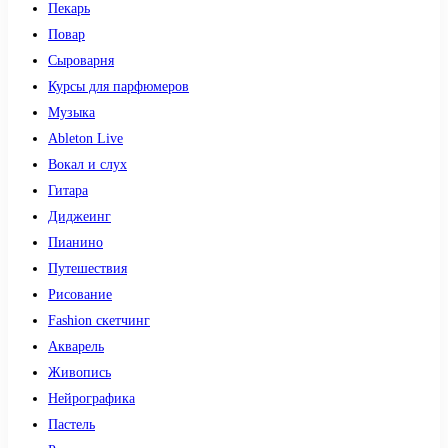
Пекарь
Повар
Сыроварня
Курсы для парфюмеров
Музыка
Ableton Live
Вокал и слух
Гитара
Диджеинг
Пианино
Путешествия
Рисование
Fashion скетчинг
Акварель
Живопись
Нейрографика
Пастель