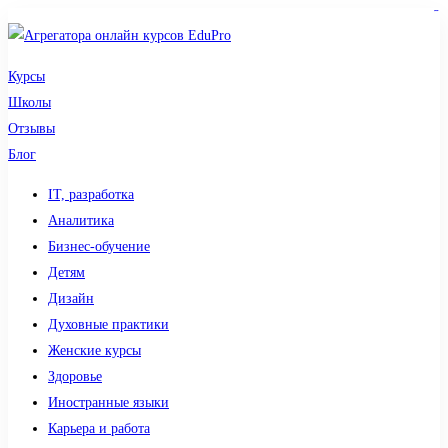
sdy lotto
toto togel
pmtoto
pmtoto
slot 777
pmtoto
situs gacor
toto slot
slot
Курсы
Школы
Отзывы
Блог
IT, разработка
Аналитика
Бизнес-обучение
Детям
Дизайн
Духовные практики
Женские курсы
Здоровье
Иностранные языки
Карьера и работа