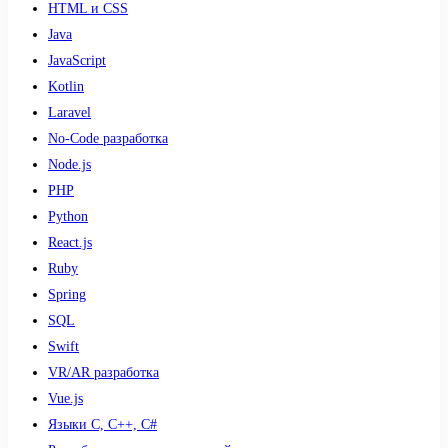
HTML и CSS
Java
JavaScript
Kotlin
Laravel
No-Code разработка
Node.js
PHP
Python
React.js
Ruby
Spring
SQL
Swift
VR/AR разработка
Vue.js
Языки С, С++, С#