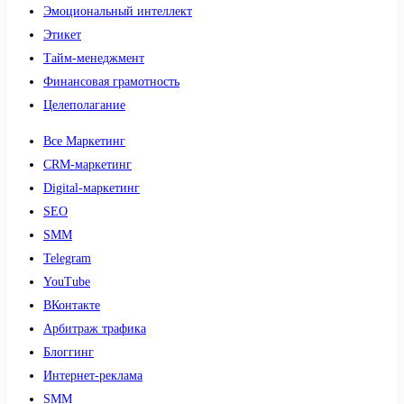
Эмоциональный интеллект
Этикет
Тайм-менеджмент
Финансовая грамотность
Целеполагание
Все Маркетинг
CRM-маркетинг
Digital-маркетинг
SEO
SMM
Telegram
YouTube
ВКонтакте
Арбитраж трафика
Блоггинг
Интернет-реклама
SMM