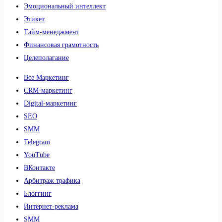
Эмоциональный интеллект
Этикет
Тайм-менеджмент
Финансовая грамотность
Целеполагание
Все Маркетинг
CRM-маркетинг
Digital-маркетинг
SEO
SMM
Telegram
YouTube
ВКонтакте
Арбитраж трафика
Блоггинг
Интернет-реклама
SMM