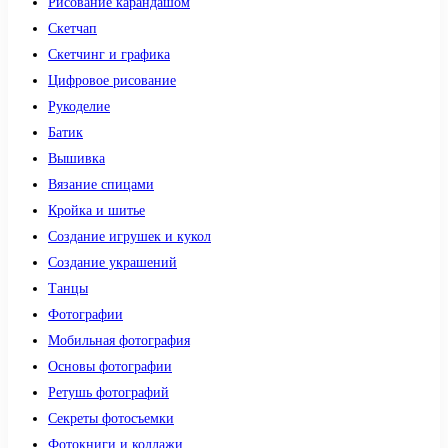
Рисование карандашом
Скетчап
Скетчинг и графика
Цифровое рисование
Рукоделие
Батик
Вышивка
Вязание спицами
Кройка и шитье
Создание игрушек и кукол
Создание украшений
Танцы
Фотографии
Мобильная фотография
Основы фотографии
Ретушь фотографий
Секреты фотосъемки
Фотокниги и коллажи