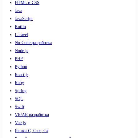
HTML и CSS
Java
JavaScript
Kotlin
Laravel
No-Code разработка
Node.js
PHP
Python
React.js
Ruby
Spring
SQL
Swift
VR/AR разработка
Vue.js
Языки С, С++, С#