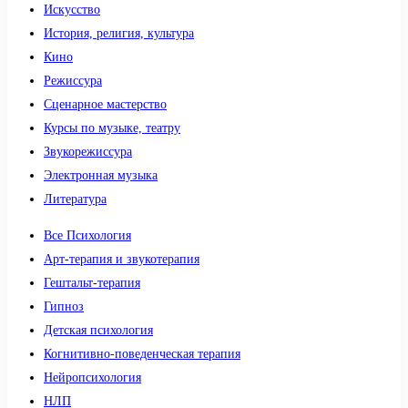
Искусство
История, религия, культура
Кино
Режиссура
Сценарное мастерство
Курсы по музыке, театру
Звукорежиссура
Электронная музыка
Литература
Все Психология
Арт-терапия и звукотерапия
Гештальт-терапия
Гипноз
Детская психология
Когнитивно-поведенческая терапия
Нейропсихология
НЛП