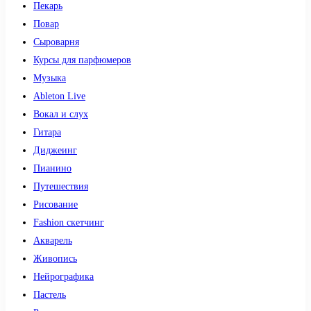
Пекарь
Повар
Сыроварня
Курсы для парфюмеров
Музыка
Ableton Live
Вокал и слух
Гитара
Диджеинг
Пианино
Путешествия
Рисование
Fashion скетчинг
Акварель
Живопись
Нейрографика
Пастель