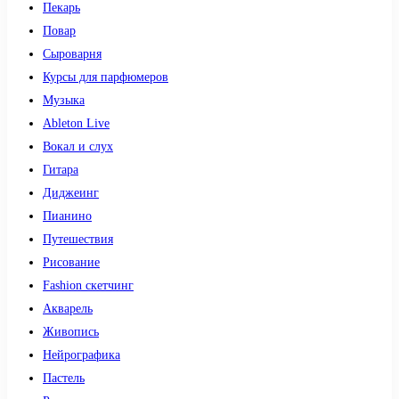
Пекарь
Повар
Сыроварня
Курсы для парфюмеров
Музыка
Ableton Live
Вокал и слух
Гитара
Диджеинг
Пианино
Путешествия
Рисование
Fashion скетчинг
Акварель
Живопись
Нейрографика
Пастель