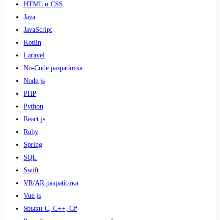
HTML и CSS
Java
JavaScript
Kotlin
Laravel
No-Code разработка
Node.js
PHP
Python
React.js
Ruby
Spring
SQL
Swift
VR/AR разработка
Vue.js
Языки С, С++, С#