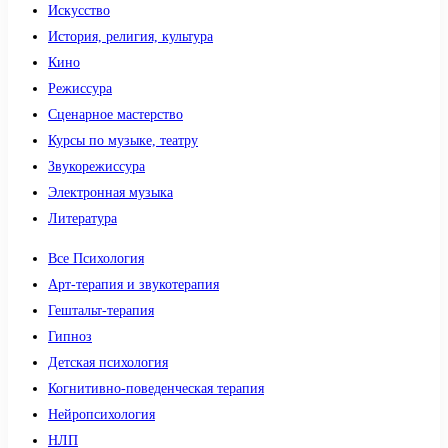
Искусство
История, религия, культура
Кино
Режиссура
Сценарное мастерство
Курсы по музыке, театру
Звукорежиссура
Электронная музыка
Литература
Все Психология
Арт-терапия и звукотерапия
Гештальт-терапия
Гипноз
Детская психология
Когнитивно-поведенческая терапия
Нейропсихология
НЛП