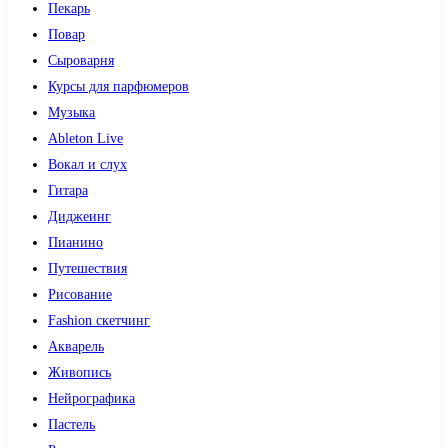
Пекарь
Повар
Сыроварня
Курсы для парфюмеров
Музыка
Ableton Live
Вокал и слух
Гитара
Диджеинг
Пианино
Путешествия
Рисование
Fashion скетчинг
Акварель
Живопись
Нейрографика
Пастель