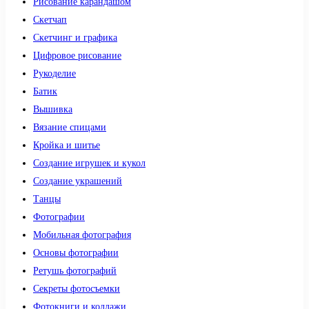
Рисование карандашом
Скетчап
Скетчинг и графика
Цифровое рисование
Рукоделие
Батик
Вышивка
Вязание спицами
Кройка и шитье
Создание игрушек и кукол
Создание украшений
Танцы
Фотографии
Мобильная фотография
Основы фотографии
Ретушь фотографий
Секреты фотосъемки
Фотокниги и коллажи