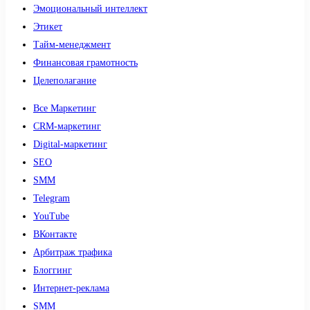
Эмоциональный интеллект
Этикет
Тайм-менеджмент
Финансовая грамотность
Целеполагание
Все Маркетинг
CRM-маркетинг
Digital-маркетинг
SEO
SMM
Telegram
YouTube
ВКонтакте
Арбитраж трафика
Блоггинг
Интернет-реклама
SMM