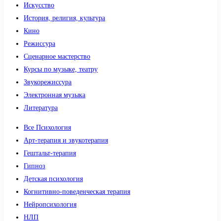
Искусство
История, религия, культура
Кино
Режиссура
Сценарное мастерство
Курсы по музыке, театру
Звукорежиссура
Электронная музыка
Литература
Все Психология
Арт-терапия и звукотерапия
Гештальт-терапия
Гипноз
Детская психология
Когнитивно-поведенческая терапия
Нейропсихология
НЛП