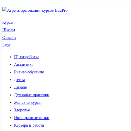
sdy lotto
toto togel
pmtoto
pmtoto
slot 777
pmtoto
situs gacor
toto slot
slot
Курсы
Школы
Отзывы
Блог
IT, разработка
Аналитика
Бизнес-обучение
Детям
Дизайн
Духовные практики
Женские курсы
Здоровье
Иностранные языки
Карьера и работа