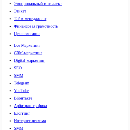
Эмоциональный интеллект
Этикет
Тайм-менеджмент
Финансовая грамотность
Целеполагание
Все Маркетинг
CRM-маркетинг
Digital-маркетинг
SEO
SMM
Telegram
YouTube
ВКонтакте
Арбитраж трафика
Блоггинг
Интернет-реклама
SMM