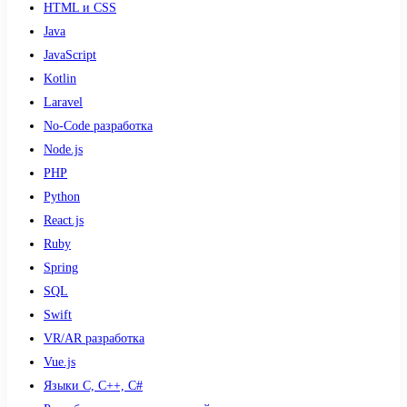
HTML и CSS
Java
JavaScript
Kotlin
Laravel
No-Code разработка
Node.js
PHP
Python
React.js
Ruby
Spring
SQL
Swift
VR/AR разработка
Vue.js
Языки С, С++, С#