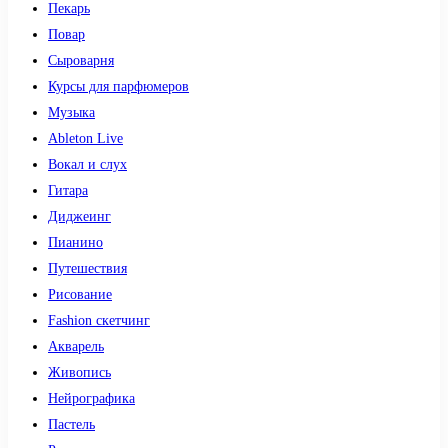
Пекарь
Повар
Сыроварня
Курсы для парфюмеров
Музыка
Ableton Live
Вокал и слух
Гитара
Диджеинг
Пианино
Путешествия
Рисование
Fashion скетчинг
Акварель
Живопись
Нейрографика
Пастель