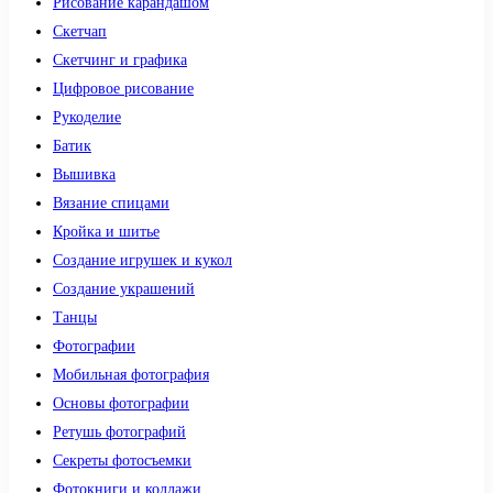
Рисование карандашом
Скетчап
Скетчинг и графика
Цифровое рисование
Рукоделие
Батик
Вышивка
Вязание спицами
Кройка и шитье
Создание игрушек и кукол
Создание украшений
Танцы
Фотографии
Мобильная фотография
Основы фотографии
Ретушь фотографий
Секреты фотосъемки
Фотокниги и коллажи