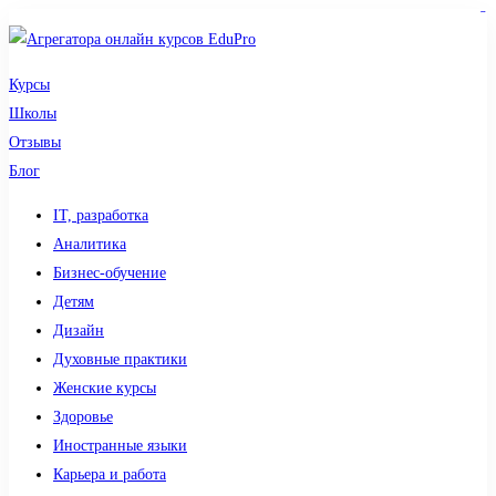
sdy lotto
toto togel
pmtoto
pmtoto
slot 777
pmtoto
situs gacor
toto slot
slot
Курсы
Школы
Отзывы
Блог
IT, разработка
Аналитика
Бизнес-обучение
Детям
Дизайн
Духовные практики
Женские курсы
Здоровье
Иностранные языки
Карьера и работа