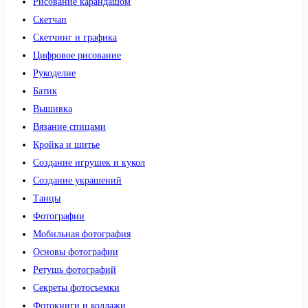
Рисование карандашом
Скетчап
Скетчинг и графика
Цифровое рисование
Рукоделие
Батик
Вышивка
Вязание спицами
Кройка и шитье
Создание игрушек и кукол
Создание украшений
Танцы
Фотографии
Мобильная фотография
Основы фотографии
Ретушь фотографий
Секреты фотосъемки
Фотокниги и коллажи