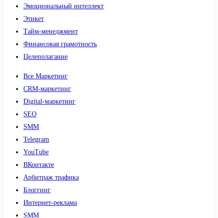
Эмоциональный интеллект
Этикет
Тайм-менеджмент
Финансовая грамотность
Целеполагание
Все Маркетинг
CRM-маркетинг
Digital-маркетинг
SEO
SMM
Telegram
YouTube
ВКонтакте
Арбитраж трафика
Блоггинг
Интернет-реклама
SMM