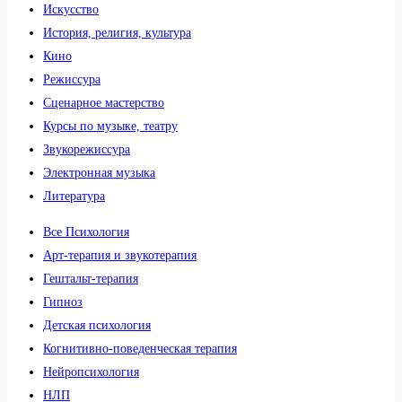
Искусство
История, религия, культура
Кино
Режиссура
Сценарное мастерство
Курсы по музыке, театру
Звукорежиссура
Электронная музыка
Литература
Все Психология
Арт-терапия и звукотерапия
Гештальт-терапия
Гипноз
Детская психология
Когнитивно-поведенческая терапия
Нейропсихология
НЛП