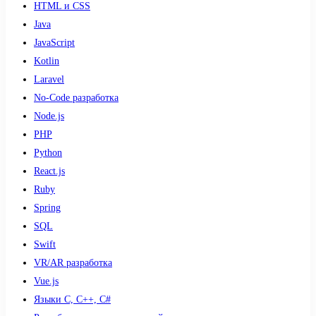
HTML и CSS
Java
JavaScript
Kotlin
Laravel
No-Code разработка
Node.js
PHP
Python
React.js
Ruby
Spring
SQL
Swift
VR/AR разработка
Vue.js
Языки С, С++, С#