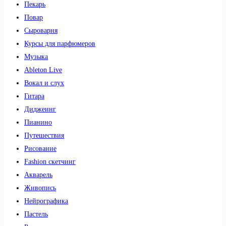
Пекарь
Повар
Сыроварня
Курсы для парфюмеров
Музыка
Ableton Live
Вокал и слух
Гитара
Диджеинг
Пианино
Путешествия
Рисование
Fashion скетчинг
Акварель
Живопись
Нейрографика
Пастель