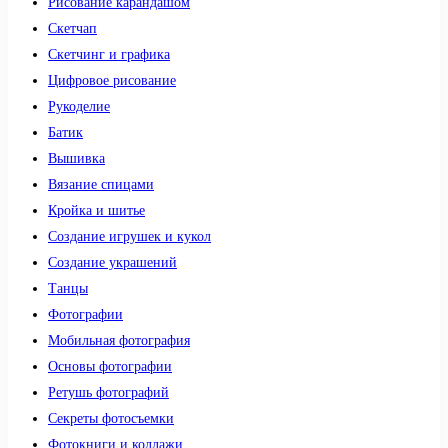
Рисование карандашом
Скетчап
Скетчинг и графика
Цифровое рисование
Рукоделие
Батик
Вышивка
Вязание спицами
Кройка и шитье
Создание игрушек и кукол
Создание украшений
Танцы
Фотографии
Мобильная фотография
Основы фотографии
Ретушь фотографий
Секреты фотосъемки
Фотокниги и коллажи