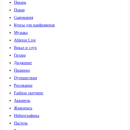
Пекарь
Повар
Сыроварня
Курсы для парфюмеров
Музыка
Ableton Live
Вокал и слух
Гитара
Диджеинг
Пианино
Путешествия
Рисование
Fashion скетчинг
Акварель
Живопись
Нейрографика
Пастель