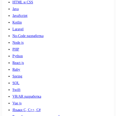
HTML и CSS
Java
JavaScript
Kotlin
Laravel
No-Code разработка
Node.js
PHP
Python
React.js
Ruby
Spring
SQL
Swift
VR/AR разработка
Vue.js
Языки С, С++, С#