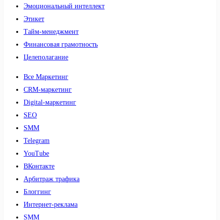
Эмоциональный интеллект
Этикет
Тайм-менеджмент
Финансовая грамотность
Целеполагание
Все Маркетинг
CRM-маркетинг
Digital-маркетинг
SEO
SMM
Telegram
YouTube
ВКонтакте
Арбитраж трафика
Блоггинг
Интернет-реклама
SMM