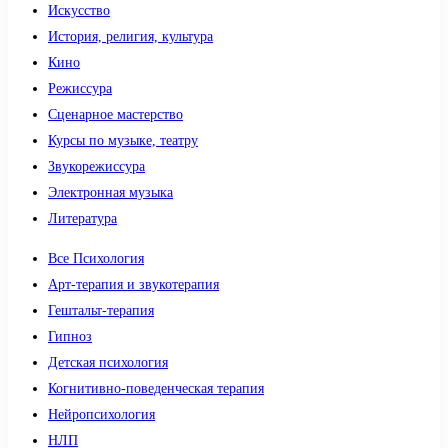
Искусство
История, религия, культура
Кино
Режиссура
Сценарное мастерство
Курсы по музыке, театру
Звукорежиссура
Электронная музыка
Литература
Все Психология
Арт-терапия и звукотерапия
Гештальт-терапия
Гипноз
Детская психология
Когнитивно-поведенческая терапия
Нейропсихология
НЛП