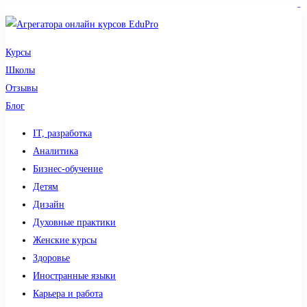
sdy lotto
toto togel
pmtoto
pmtoto
slot 777
pmtoto
situs gacor
toto slot
slot
Курсы
Школы
Отзывы
Блог
IT, разработка
Аналитика
Бизнес-обучение
Детям
Дизайн
Духовные практики
Женские курсы
Здоровье
Иностранные языки
Карьера и работа