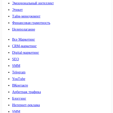
Эмоциональный интеллект
Этикет
Тайм-менеджмент
Финансовая грамотность
Целеполагание
Все Маркетинг
CRM-маркетинг
Digital-маркетинг
SEO
SMM
Telegram
YouTube
ВКонтакте
Арбитраж трафика
Блоггинг
Интернет-реклама
SMM