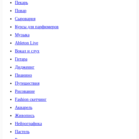
Пекарь
Повар
Сыроварня
Курсы для парфюмеров
Музыка
Ableton Live
Вокал и слух
Гитара
Диджеинг
Пианино
Путешествия
Рисование
Fashion скетчинг
Акварель
Живопись
Нейрографика
Пастель