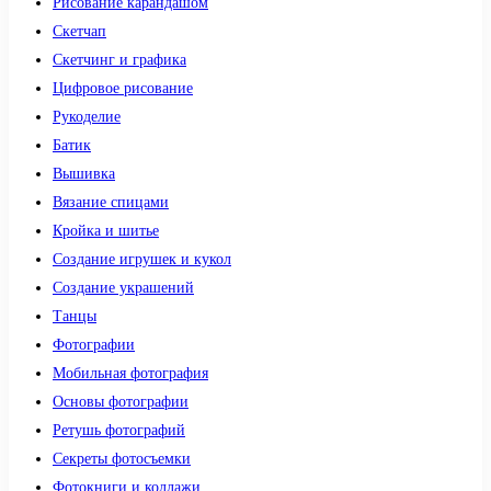
Рисование карандашом
Скетчап
Скетчинг и графика
Цифровое рисование
Рукоделие
Батик
Вышивка
Вязание спицами
Кройка и шитье
Создание игрушек и кукол
Создание украшений
Танцы
Фотографии
Мобильная фотография
Основы фотографии
Ретушь фотографий
Секреты фотосъемки
Фотокниги и коллажи