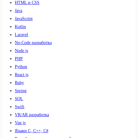
HTML и CSS
Java
JavaScript
Kotlin
Laravel
No-Code разработка
Node.js
PHP
Python
React.js
Ruby
Spring
SQL
Swift
VR/AR разработка
Vue.js
Языки С, С++, С#