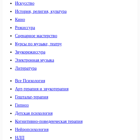
Искусство
История, религия, культура
Кино
Режиссура
Сценарное мастерство
Курсы по музыке, театру
Звукорежиссура
Электронная музыка
Литература
Все Психология
Арт-терапия и звукотерапия
Гештальт-терапия
Гипноз
Детская психология
Когнитивно-поведенческая терапия
Нейропсихология
НЛП