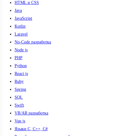
HTML и CSS
Java
JavaScript
Kotlin
Laravel
No-Code разработка
Node.js
PHP
Python
React.js
Ruby
Spring
SQL
Swift
VR/AR разработка
Vue.js
Языки С, С++, С#