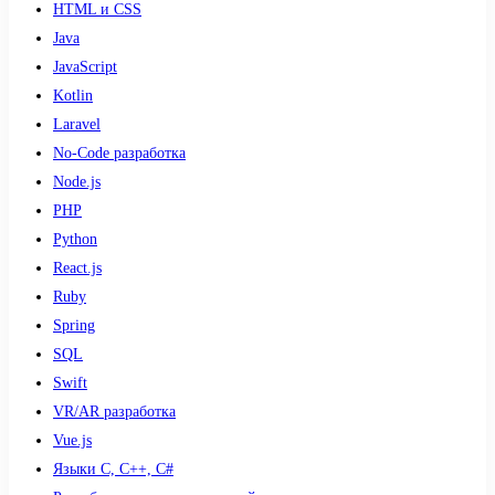
HTML и CSS
Java
JavaScript
Kotlin
Laravel
No-Code разработка
Node.js
PHP
Python
React.js
Ruby
Spring
SQL
Swift
VR/AR разработка
Vue.js
Языки С, С++, С#