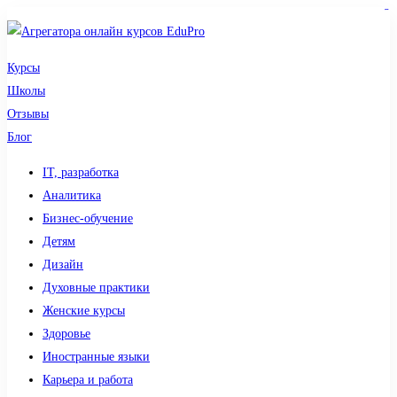
sdy lotto
toto togel
pmtoto
pmtoto
slot 777
pmtoto
situs gacor
toto slot
slot
Курсы
Школы
Отзывы
Блог
IT, разработка
Аналитика
Бизнес-обучение
Детям
Дизайн
Духовные практики
Женские курсы
Здоровье
Иностранные языки
Карьера и работа