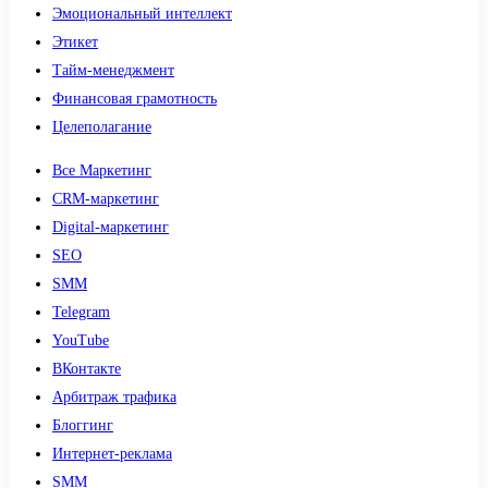
Эмоциональный интеллект
Этикет
Тайм-менеджмент
Финансовая грамотность
Целеполагание
Все Маркетинг
CRM-маркетинг
Digital-маркетинг
SEO
SMM
Telegram
YouTube
ВКонтакте
Арбитраж трафика
Блоггинг
Интернет-реклама
SMM