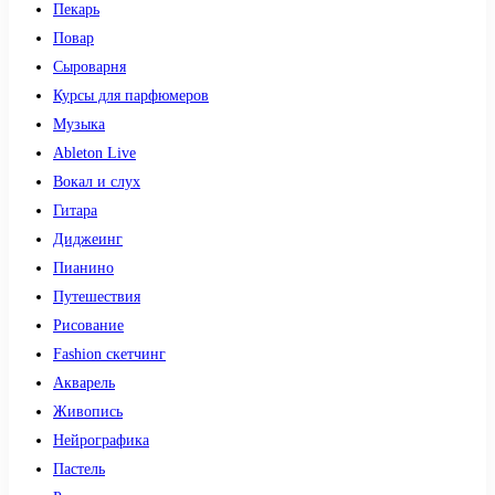
Пекарь
Повар
Сыроварня
Курсы для парфюмеров
Музыка
Ableton Live
Вокал и слух
Гитара
Диджеинг
Пианино
Путешествия
Рисование
Fashion скетчинг
Акварель
Живопись
Нейрографика
Пастель