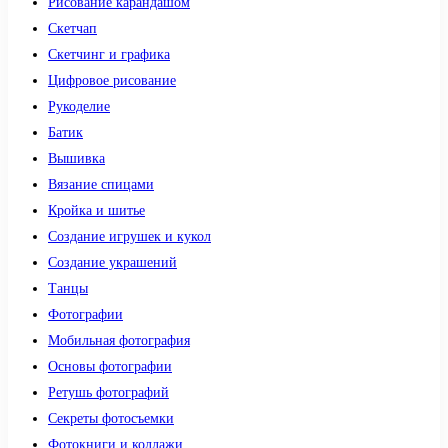
Рисование карандашом
Скетчап
Скетчинг и графика
Цифровое рисование
Рукоделие
Батик
Вышивка
Вязание спицами
Кройка и шитье
Создание игрушек и кукол
Создание украшений
Танцы
Фотографии
Мобильная фотография
Основы фотографии
Ретушь фотографий
Секреты фотосъемки
Фотокниги и коллажи