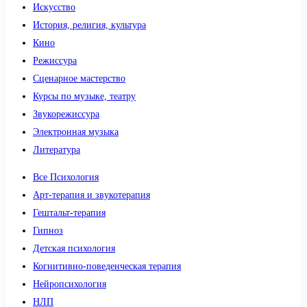
Искусство
История, религия, культура
Кино
Режиссура
Сценарное мастерство
Курсы по музыке, театру
Звукорежиссура
Электронная музыка
Литература
Все Психология
Арт-терапия и звукотерапия
Гештальт-терапия
Гипноз
Детская психология
Когнитивно-поведенческая терапия
Нейропсихология
НЛП