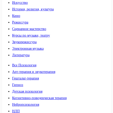
Искусство
История, религия, культура
Кино
Режиссура
Сценарное мастерство
Курсы по музыке, театру
Звукорежиссура
Электронная музыка
Литература
Все Психология
Арт-терапия и звукотерапия
Гештальт-терапия
Гипноз
Детская психология
Когнитивно-поведенческая терапия
Нейропсихология
НЛП