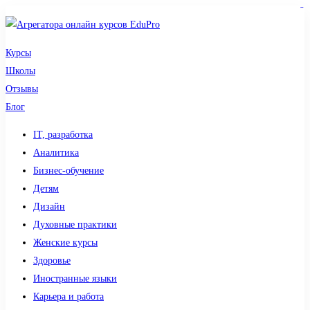
sdy lotto
toto togel
pmtoto
pmtoto
slot 777
pmtoto
situs gacor
toto slot
slot
Курсы
Школы
Отзывы
Блог
IT, разработка
Аналитика
Бизнес-обучение
Детям
Дизайн
Духовные практики
Женские курсы
Здоровье
Иностранные языки
Карьера и работа