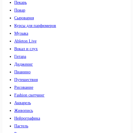
Пекарь
Повар
Сыроварня
Курсы для парфюмеров
Музыка
Ableton Live
Вокал и слух
Гитара
Диджеинг
Пианино
Путешествия
Рисование
Fashion скетчинг
Акварель
Живопись
Нейрографика
Пастель