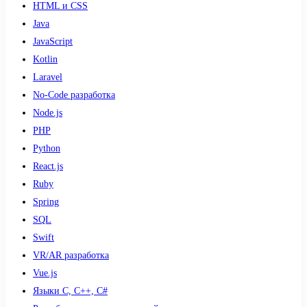
HTML и CSS
Java
JavaScript
Kotlin
Laravel
No-Code разработка
Node.js
PHP
Python
React.js
Ruby
Spring
SQL
Swift
VR/AR разработка
Vue.js
Языки С, С++, С#