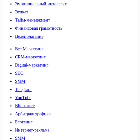
Эмоциональный интеллект
Этикет
Тайм-менеджмент
Финансовая грамотность
Целеполагание
Все Маркетинг
CRM-маркетинг
Digital-маркетинг
SEO
SMM
Telegram
YouTube
ВКонтакте
Арбитраж трафика
Блоггинг
Интернет-реклама
SMM