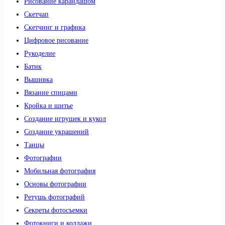
Рисование карандашом
Скетчап
Скетчинг и графика
Цифровое рисование
Рукоделие
Батик
Вышивка
Вязание спицами
Кройка и шитье
Создание игрушек и кукол
Создание украшений
Танцы
Фотографии
Мобильная фотография
Основы фотографии
Ретушь фотографий
Секреты фотосъемки
Фотокниги и коллажи