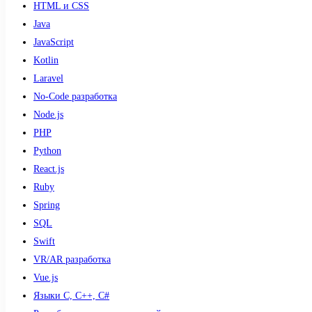
HTML и CSS
Java
JavaScript
Kotlin
Laravel
No-Code разработка
Node.js
PHP
Python
React.js
Ruby
Spring
SQL
Swift
VR/AR разработка
Vue.js
Языки С, С++, С#