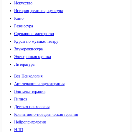
Искусство
История, религия, культура
Кино
Режиссура
Сценарное мастерство
Курсы по музыке, театру
Звукорежиссура
Электронная музыка
Литература
Все Психология
Арт-терапия и звукотерапия
Гештальт-терапия
Гипноз
Детская психология
Когнитивно-поведенческая терапия
Нейропсихология
НЛП