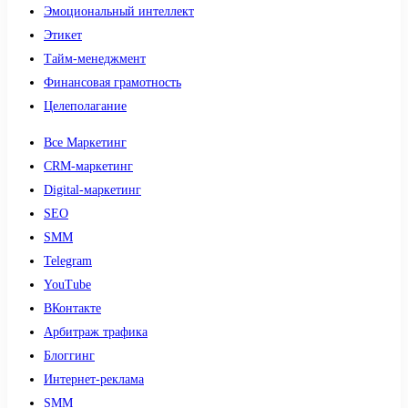
Эмоциональный интеллект
Этикет
Тайм-менеджмент
Финансовая грамотность
Целеполагание
Все Маркетинг
CRM-маркетинг
Digital-маркетинг
SEO
SMM
Telegram
YouTube
ВКонтакте
Арбитраж трафика
Блоггинг
Интернет-реклама
SMM