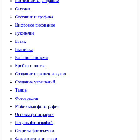
Рисование карандашом
Скетчап
Скетчинг и графика
Цифровое рисование
Рукоделие
Батик
Вышивка
Вязание спицами
Кройка и шитье
Создание игрушек и кукол
Создание украшений
Танцы
Фотографии
Мобильная фотография
Основы фотографии
Ретушь фотографий
Секреты фотосъемки
Фотокниги и коллажи