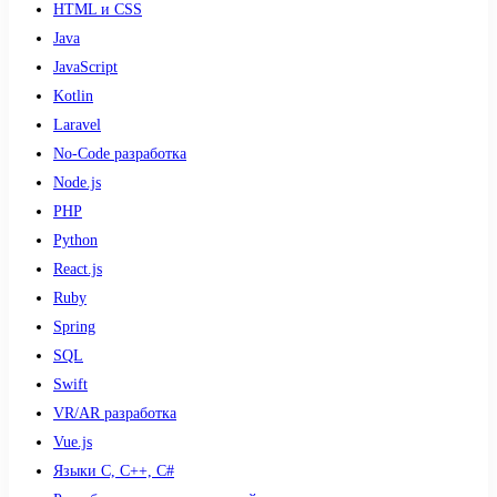
HTML и CSS
Java
JavaScript
Kotlin
Laravel
No-Code разработка
Node.js
PHP
Python
React.js
Ruby
Spring
SQL
Swift
VR/AR разработка
Vue.js
Языки С, С++, С#