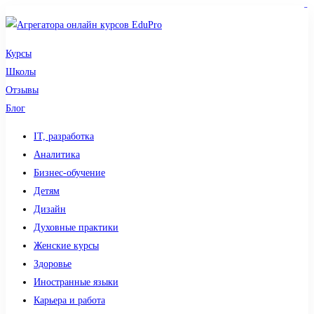
sdy lotto
toto togel
pmtoto
pmtoto
slot 777
pmtoto
situs gacor
toto slot
slot
Курсы
Школы
Отзывы
Блог
IT, разработка
Аналитика
Бизнес-обучение
Детям
Дизайн
Духовные практики
Женские курсы
Здоровье
Иностранные языки
Карьера и работа