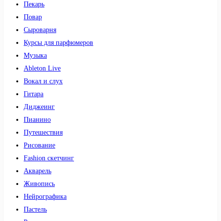
Пекарь
Повар
Сыроварня
Курсы для парфюмеров
Музыка
Ableton Live
Вокал и слух
Гитара
Диджеинг
Пианино
Путешествия
Рисование
Fashion скетчинг
Акварель
Живопись
Нейрографика
Пастель