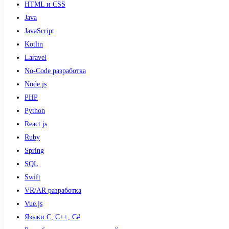
HTML и CSS
Java
JavaScript
Kotlin
Laravel
No-Code разработка
Node.js
PHP
Python
React.js
Ruby
Spring
SQL
Swift
VR/AR разработка
Vue.js
Языки С, С++, С#