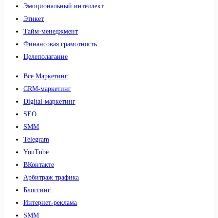
Эмоциональный интеллект
Этикет
Тайм-менеджмент
Финансовая грамотность
Целеполагание
Все Маркетинг
CRM-маркетинг
Digital-маркетинг
SEO
SMM
Telegram
YouTube
ВКонтакте
Арбитраж трафика
Блоггинг
Интернет-реклама
SMM