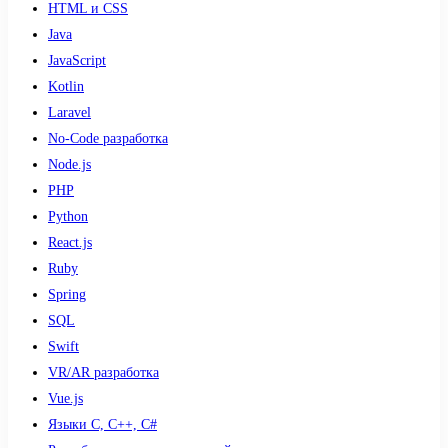
HTML и CSS
Java
JavaScript
Kotlin
Laravel
No-Code разработка
Node.js
PHP
Python
React.js
Ruby
Spring
SQL
Swift
VR/AR разработка
Vue.js
Языки С, С++, С#