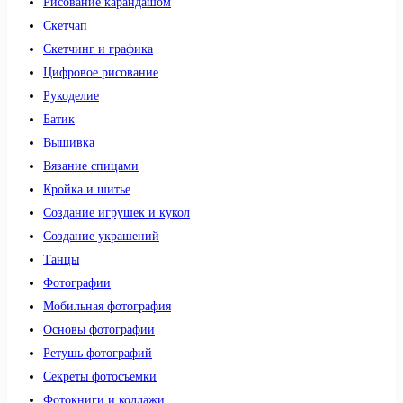
Рисование карандашом
Скетчап
Скетчинг и графика
Цифровое рисование
Рукоделие
Батик
Вышивка
Вязание спицами
Кройка и шитье
Создание игрушек и кукол
Создание украшений
Танцы
Фотографии
Мобильная фотография
Основы фотографии
Ретушь фотографий
Секреты фотосъемки
Фотокниги и коллажи