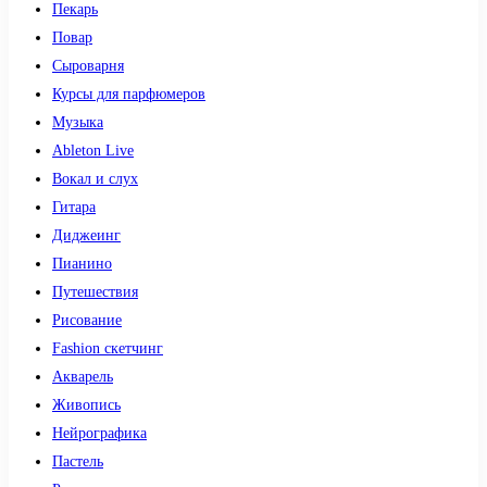
Пекарь
Повар
Сыроварня
Курсы для парфюмеров
Музыка
Ableton Live
Вокал и слух
Гитара
Диджеинг
Пианино
Путешествия
Рисование
Fashion скетчинг
Акварель
Живопись
Нейрографика
Пастель