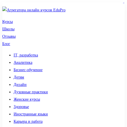
sdy lotto
toto togel
pmtoto
pmtoto
slot 777
pmtoto
situs gacor
toto slot
slot
Курсы
Школы
Отзывы
Блог
IT, разработка
Аналитика
Бизнес-обучение
Детям
Дизайн
Духовные практики
Женские курсы
Здоровье
Иностранные языки
Карьера и работа