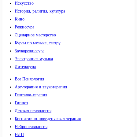
Искусство
История, религия, культура
Кино
Режиссура
Сценарное мастерство
Курсы по музыке, театру
Звукорежиссура
Электронная музыка
Литература
Все Психология
Арт-терапия и звукотерапия
Гештальт-терапия
Гипноз
Детская психология
Когнитивно-поведенческая терапия
Нейропсихология
НЛП