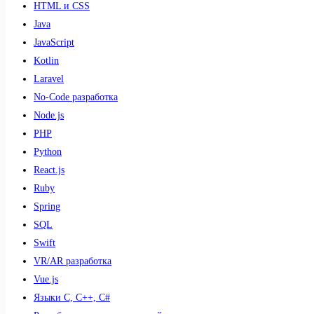
HTML и CSS
Java
JavaScript
Kotlin
Laravel
No-Code разработка
Node.js
PHP
Python
React.js
Ruby
Spring
SQL
Swift
VR/AR разработка
Vue.js
Языки С, С++, С#