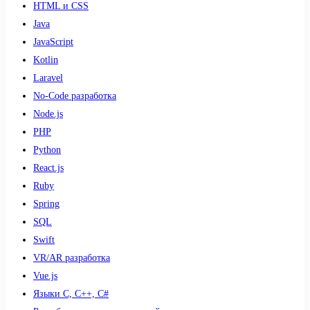
HTML и CSS
Java
JavaScript
Kotlin
Laravel
No-Code разработка
Node.js
PHP
Python
React.js
Ruby
Spring
SQL
Swift
VR/AR разработка
Vue.js
Языки С, С++, С#