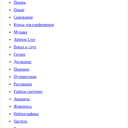
Пекарь
Повар
Сыроварня
Курсы для парфюмеров
Музыка
Ableton Live
Вокал и слух
Гитара
Диджеинг
Пианино
Путешествия
Рисование
Fashion скетчинг
Акварель
Живопись
Нейрографика
Пастель