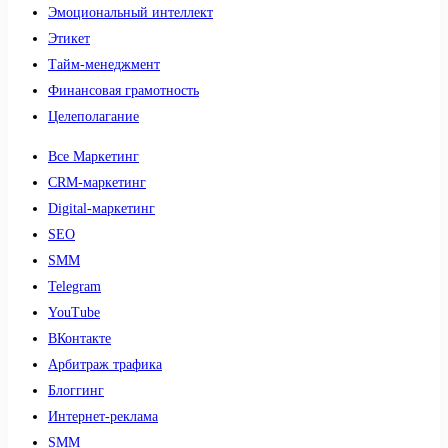
Эмоциональный интеллект
Этикет
Тайм-менеджмент
Финансовая грамотность
Целеполагание
Все Маркетинг
CRM-маркетинг
Digital-маркетинг
SEO
SMM
Telegram
YouTube
ВКонтакте
Арбитраж трафика
Блоггинг
Интернет-реклама
SMM