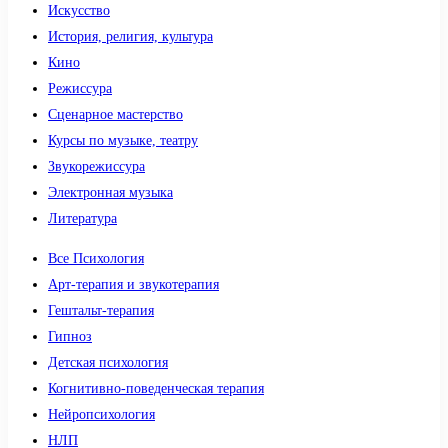
Искусство
История, религия, культура
Кино
Режиссура
Сценарное мастерство
Курсы по музыке, театру
Звукорежиссура
Электронная музыка
Литература
Все Психология
Арт-терапия и звукотерапия
Гештальт-терапия
Гипноз
Детская психология
Когнитивно-поведенческая терапия
Нейропсихология
НЛП