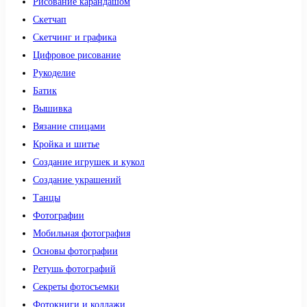
Рисование карандашом
Скетчап
Скетчинг и графика
Цифровое рисование
Рукоделие
Батик
Вышивка
Вязание спицами
Кройка и шитье
Создание игрушек и кукол
Создание украшений
Танцы
Фотографии
Мобильная фотография
Основы фотографии
Ретушь фотографий
Секреты фотосъемки
Фотокниги и коллажи