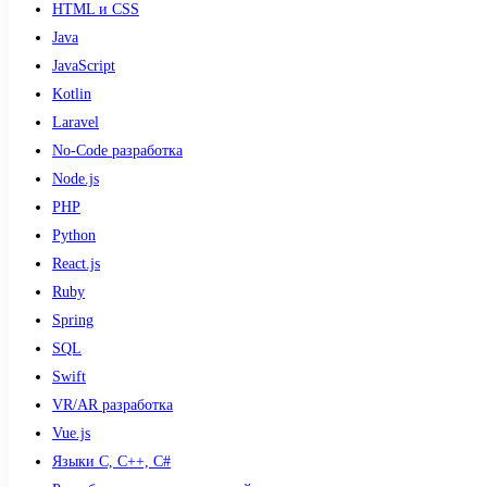
HTML и CSS
Java
JavaScript
Kotlin
Laravel
No-Code разработка
Node.js
PHP
Python
React.js
Ruby
Spring
SQL
Swift
VR/AR разработка
Vue.js
Языки С, С++, С#