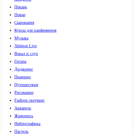
Пекарь
Повар
Сыроварня
Курсы для парфюмеров
Музыка
Ableton Live
Вокал и слух
Гитара
Диджеинг
Пианино
Путешествия
Рисование
Fashion скетчинг
Акварель
Живопись
Нейрографика
Пастель