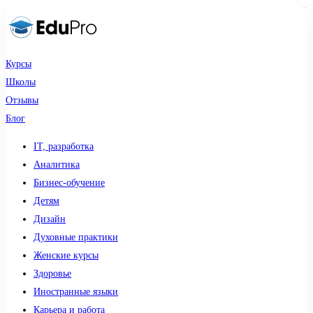
sdy lotto
Курсы
Школы
Отзывы
Блог
IT, разработка
Аналитика
Бизнес-обучение
Детям
Дизайн
Духовные практики
Женские курсы
Здоровье
Иностранные языки
Карьера и работа