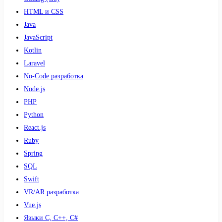
HTML и CSS
Java
JavaScript
Kotlin
Laravel
No-Code разработка
Node.js
PHP
Python
React.js
Ruby
Spring
SQL
Swift
VR/AR разработка
Vue.js
Языки С, С++, С#