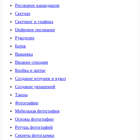
Рисование карандашом
Скетчап
Скетчинг и графика
Цифровое рисование
Рукоделие
Батик
Вышивка
Вязание спицами
Кройка и шитье
Создание игрушек и кукол
Создание украшений
Танцы
Фотографии
Мобильная фотография
Основы фотографии
Ретушь фотографий
Секреты фотосъемки