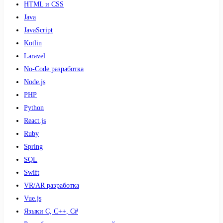
HTML и CSS
Java
JavaScript
Kotlin
Laravel
No-Code разработка
Node.js
PHP
Python
React.js
Ruby
Spring
SQL
Swift
VR/AR разработка
Vue.js
Языки С, С++, С#