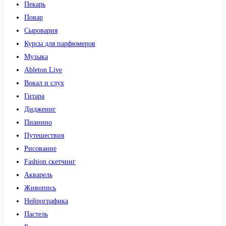
Пекарь
Повар
Сыроварня
Курсы для парфюмеров
Музыка
Ableton Live
Вокал и слух
Гитара
Диджеинг
Пианино
Путешествия
Рисование
Fashion скетчинг
Акварель
Живопись
Нейрографика
Пастель