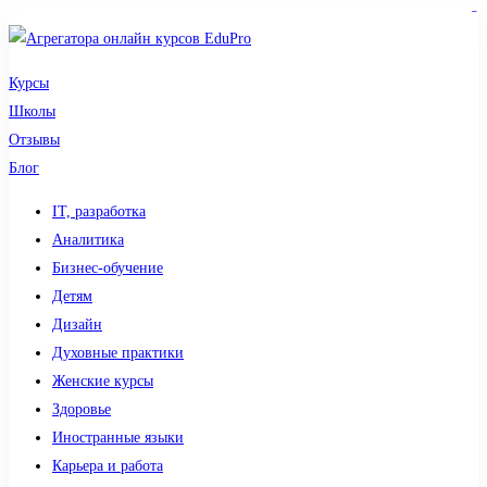
sdy lotto
toto togel
pmtoto
pmtoto
slot 777
pmtoto
situs gacor
toto slot
slot
Курсы
Школы
Отзывы
Блог
IT, разработка
Аналитика
Бизнес-обучение
Детям
Дизайн
Духовные практики
Женские курсы
Здоровье
Иностранные языки
Карьера и работа