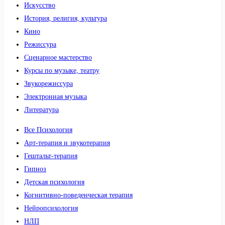
Искусство
История, религия, культура
Кино
Режиссура
Сценарное мастерство
Курсы по музыке, театру
Звукорежиссура
Электронная музыка
Литература
Все Психология
Арт-терапия и звукотерапия
Гештальт-терапия
Гипноз
Детская психология
Когнитивно-поведенческая терапия
Нейропсихология
НЛП