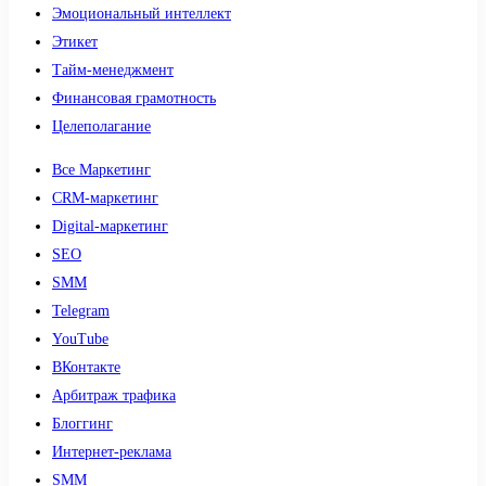
Эмоциональный интеллект
Этикет
Тайм-менеджмент
Финансовая грамотность
Целеполагание
Все Маркетинг
CRM-маркетинг
Digital-маркетинг
SEO
SMM
Telegram
YouTube
ВКонтакте
Арбитраж трафика
Блоггинг
Интернет-реклама
SMM