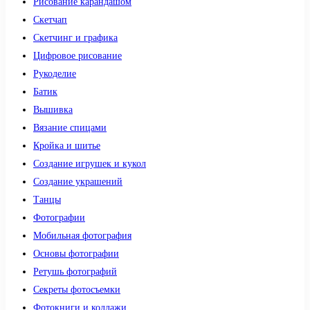
Рисование карандашом
Скетчап
Скетчинг и графика
Цифровое рисование
Рукоделие
Батик
Вышивка
Вязание спицами
Кройка и шитье
Создание игрушек и кукол
Создание украшений
Танцы
Фотографии
Мобильная фотография
Основы фотографии
Ретушь фотографий
Секреты фотосъемки
Фотокниги и коллажи