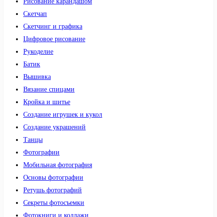
Рисование карандашом
Скетчап
Скетчинг и графика
Цифровое рисование
Рукоделие
Батик
Вышивка
Вязание спицами
Кройка и шитье
Создание игрушек и кукол
Создание украшений
Танцы
Фотографии
Мобильная фотография
Основы фотографии
Ретушь фотографий
Секреты фотосъемки
Фотокниги и коллажи