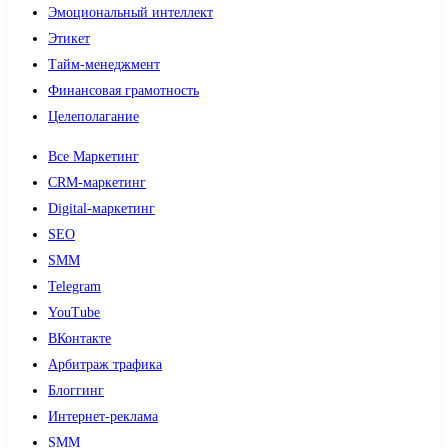
Эмоциональный интеллект
Этикет
Тайм-менеджмент
Финансовая грамотность
Целеполагание
Все Маркетинг
CRM-маркетинг
Digital-маркетинг
SEO
SMM
Telegram
YouTube
ВКонтакте
Арбитраж трафика
Блоггинг
Интернет-реклама
SMM