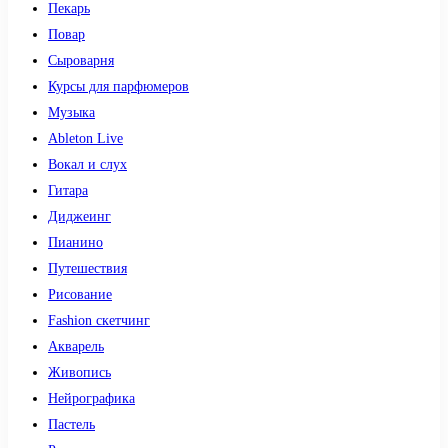
Пекарь
Повар
Сыроварня
Курсы для парфюмеров
Музыка
Ableton Live
Вокал и слух
Гитара
Диджеинг
Пианино
Путешествия
Рисование
Fashion скетчинг
Акварель
Живопись
Нейрографика
Пастель