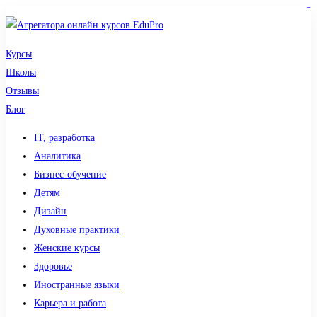
sdy lotto
toto togel
pmtoto
pmtoto
slot 777
pmtoto
situs gacor
toto slot
slot
Курсы
Школы
Отзывы
Блог
IT, разработка
Аналитика
Бизнес-обучение
Детям
Дизайн
Духовные практики
Женские курсы
Здоровье
Иностранные языки
Карьера и работа