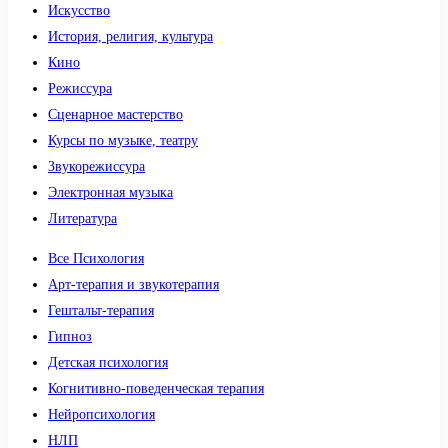
Искусство
История, религия, культура
Кино
Режиссура
Сценарное мастерство
Курсы по музыке, театру
Звукорежиссура
Электронная музыка
Литература
Все Психология
Арт-терапия и звукотерапия
Гештальт-терапия
Гипноз
Детская психология
Когнитивно-поведенческая терапия
Нейропсихология
НЛП