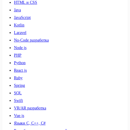
HTML и CSS
Java
JavaScript
Kotlin
Laravel
No-Code разработка
Node.js
PHP
Python
React.js
Ruby
Spring
SQL
Swift
VR/AR разработка
Vue.js
Языки С, С++, С#