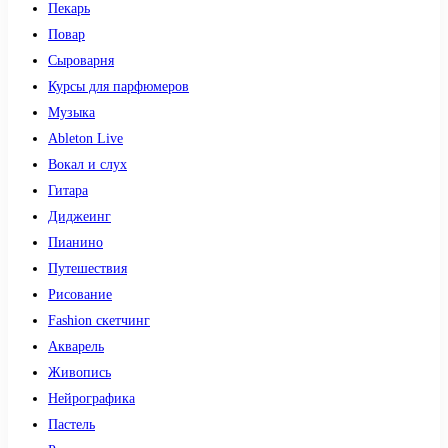
Пекарь
Повар
Сыроварня
Курсы для парфюмеров
Музыка
Ableton Live
Вокал и слух
Гитара
Диджеинг
Пианино
Путешествия
Рисование
Fashion скетчинг
Акварель
Живопись
Нейрографика
Пастель