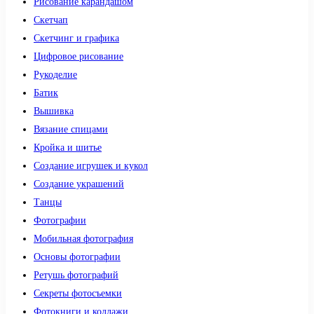
Рисование карандашом
Скетчап
Скетчинг и графика
Цифровое рисование
Рукоделие
Батик
Вышивка
Вязание спицами
Кройка и шитье
Создание игрушек и кукол
Создание украшений
Танцы
Фотографии
Мобильная фотография
Основы фотографии
Ретушь фотографий
Секреты фотосъемки
Фотокниги и коллажи