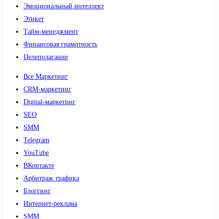
Эмоциональный интеллект
Этикет
Тайм-менеджмент
Финансовая грамотность
Целеполагание
Все Маркетинг
CRM-маркетинг
Digital-маркетинг
SEO
SMM
Telegram
YouTube
ВКонтакте
Арбитраж трафика
Блоггинг
Интернет-реклама
SMM