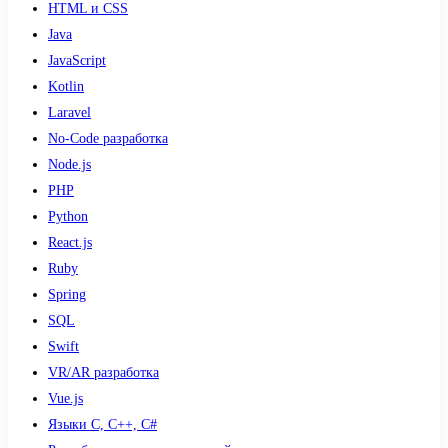
HTML и CSS
Java
JavaScript
Kotlin
Laravel
No-Code разработка
Node.js
PHP
Python
React.js
Ruby
Spring
SQL
Swift
VR/AR разработка
Vue.js
Языки С, С++, С#