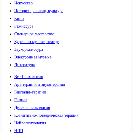
Искусство
История, религия, культура
Кино
Режиссура
Сценарное мастерство
Курсы по музыке, театру
Звукорежиссура
Электронная музыка
Литература
Все Психология
Арт-терапия и звукотерапия
Гештальт-терапия
Гипноз
Детская психология
Когнитивно-поведенческая терапия
Нейропсихология
НЛП