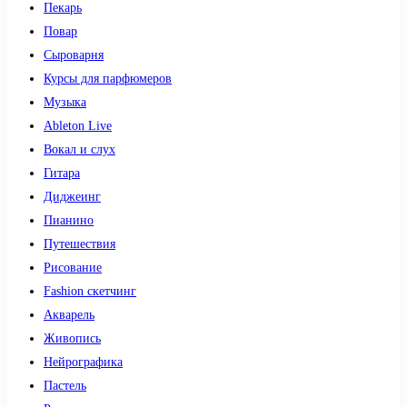
Пекарь
Повар
Сыроварня
Курсы для парфюмеров
Музыка
Ableton Live
Вокал и слух
Гитара
Диджеинг
Пианино
Путешествия
Рисование
Fashion скетчинг
Акварель
Живопись
Нейрографика
Пастель