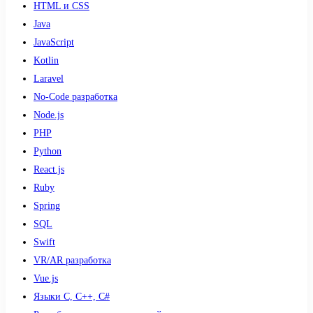
HTML и CSS
Java
JavaScript
Kotlin
Laravel
No-Code разработка
Node.js
PHP
Python
React.js
Ruby
Spring
SQL
Swift
VR/AR разработка
Vue.js
Языки С, С++, С#