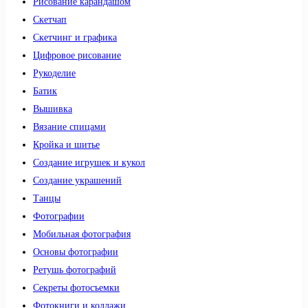
Рисование карандашом
Скетчап
Скетчинг и графика
Цифровое рисование
Рукоделие
Батик
Вышивка
Вязание спицами
Кройка и шитье
Создание игрушек и кукол
Создание украшений
Танцы
Фотографии
Мобильная фотография
Основы фотографии
Ретушь фотографий
Секреты фотосъемки
Фотокниги и коллажи