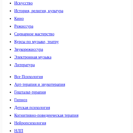
Искусство
История, религия, культура
Кино
Режиссура
Сценарное мастерство
Курсы по музыке, театру
Звукорежиссура
Электронная музыка
Литература
Все Психология
Арт-терапия и звукотерапия
Гештальт-терапия
Гипноз
Детская психология
Когнитивно-поведенческая терапия
Нейропсихология
НЛП