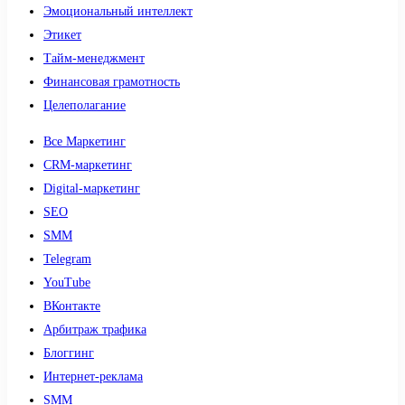
Эмоциональный интеллект
Этикет
Тайм-менеджмент
Финансовая грамотность
Целеполагание
Все Маркетинг
CRM-маркетинг
Digital-маркетинг
SEO
SMM
Telegram
YouTube
ВКонтакте
Арбитраж трафика
Блоггинг
Интернет-реклама
SMM