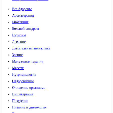
Все Здоровье
Ароматерапия
Биохакинг
Болевой синдром
Гормоны
Дыхание
Дыхательная гимнастика
Зрение
Мануальная терапия
Массаж
Нутрициология
Оздоровление
Очищение организма
Пищеварение
Похудение
Питание и диетология