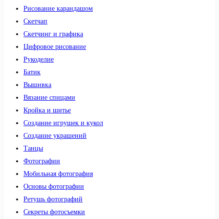
Рисование карандашом
Скетчап
Скетчинг и графика
Цифровое рисование
Рукоделие
Батик
Вышивка
Вязание спицами
Кройка и шитье
Создание игрушек и кукол
Создание украшений
Танцы
Фотографии
Мобильная фотография
Основы фотографии
Ретушь фотографий
Секреты фотосъемки