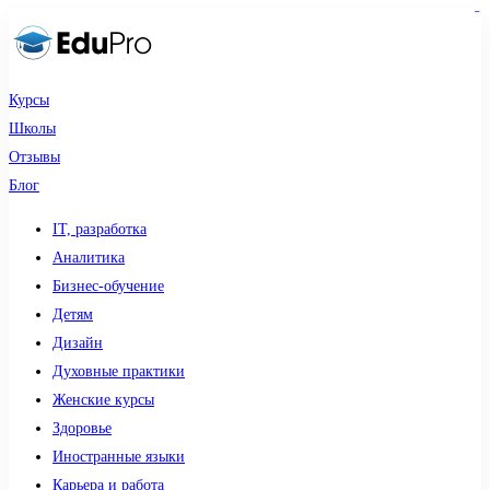
sdy lotto
toto togel
pmtoto
pmtoto
slot 777
pmtoto
situs gacor
toto slot
slot
Курсы
Школы
Отзывы
Блог
IT, разработка
Аналитика
Бизнес-обучение
Детям
Дизайн
Духовные практики
Женские курсы
Здоровье
Иностранные языки
Карьера и работа