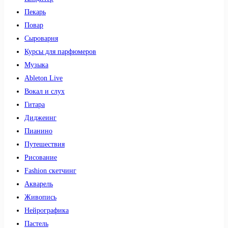
Пекарь
Повар
Сыроварня
Курсы для парфюмеров
Музыка
Ableton Live
Вокал и слух
Гитара
Диджеинг
Пианино
Путешествия
Рисование
Fashion скетчинг
Акварель
Живопись
Нейрографика
Пастель