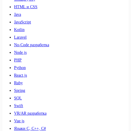
HTML и CSS
Java
JavaScript
Kotlin
Laravel
No-Code разработка
Node.js
PHP
Python
React.js
Ruby
Spring
SQL
Swift
VR/AR разработка
Vue.js
Языки С, С++, С#