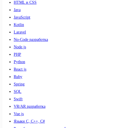
HTML и CSS
Java
JavaScript
Kotlin
Laravel
No-Code разработка
Node.js
PHP
Python
React.js
Ruby
Spring
SQL
Swift
VR/AR разработка
Vue.js
Языки С, С++, С#