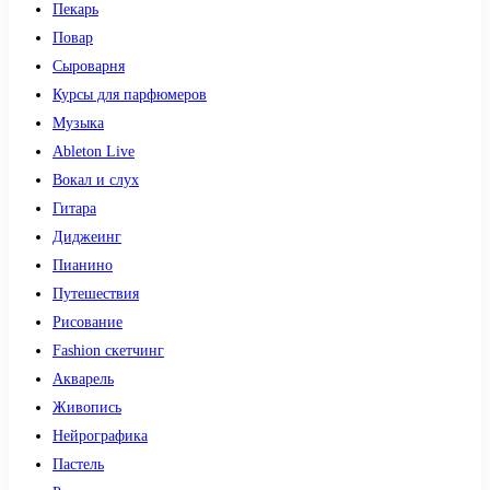
Пекарь
Повар
Сыроварня
Курсы для парфюмеров
Музыка
Ableton Live
Вокал и слух
Гитара
Диджеинг
Пианино
Путешествия
Рисование
Fashion скетчинг
Акварель
Живопись
Нейрографика
Пастель