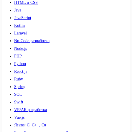
HTML и CSS
Java
JavaScript
Kotlin
Laravel
No-Code разработка
Node.js
PHP
Python
React.js
Ruby
Spring
SQL
Swift
VR/AR разработка
Vue.js
Языки С, С++, С#