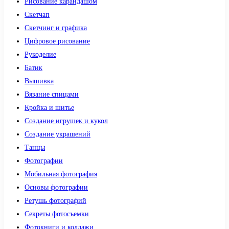
Рисование карандашом
Скетчап
Скетчинг и графика
Цифровое рисование
Рукоделие
Батик
Вышивка
Вязание спицами
Кройка и шитье
Создание игрушек и кукол
Создание украшений
Танцы
Фотографии
Мобильная фотография
Основы фотографии
Ретушь фотографий
Секреты фотосъемки
Фотокниги и коллажи