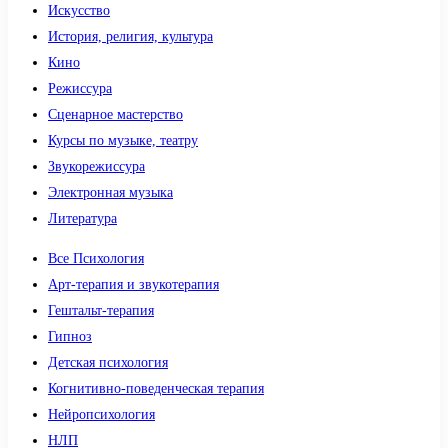
Искусство
История, религия, культура
Кино
Режиссура
Сценарное мастерство
Курсы по музыке, театру
Звукорежиссура
Электронная музыка
Литература
Все Психология
Арт-терапия и звукотерапия
Гештальт-терапия
Гипноз
Детская психология
Когнитивно-поведенческая терапия
Нейропсихология
НЛП