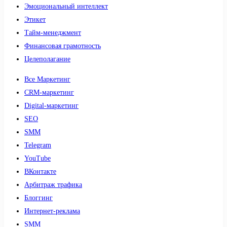
Эмоциональный интеллект
Этикет
Тайм-менеджмент
Финансовая грамотность
Целеполагание
Все Маркетинг
CRM-маркетинг
Digital-маркетинг
SEO
SMM
Telegram
YouTube
ВКонтакте
Арбитраж трафика
Блоггинг
Интернет-реклама
SMM