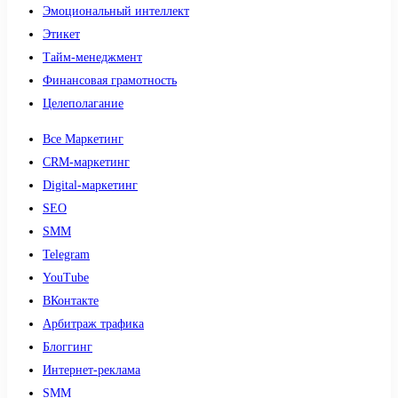
Эмоциональный интеллект
Этикет
Тайм-менеджмент
Финансовая грамотность
Целеполагание
Все Маркетинг
CRM-маркетинг
Digital-маркетинг
SEO
SMM
Telegram
YouTube
ВКонтакте
Арбитраж трафика
Блоггинг
Интернет-реклама
SMM