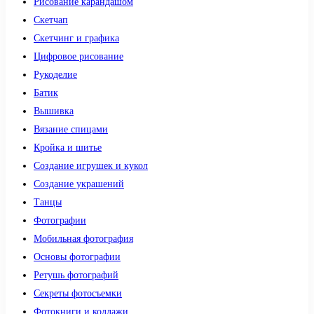
Рисование карандашом
Скетчап
Скетчинг и графика
Цифровое рисование
Рукоделие
Батик
Вышивка
Вязание спицами
Кройка и шитье
Создание игрушек и кукол
Создание украшений
Танцы
Фотографии
Мобильная фотография
Основы фотографии
Ретушь фотографий
Секреты фотосъемки
Фотокниги и коллажи