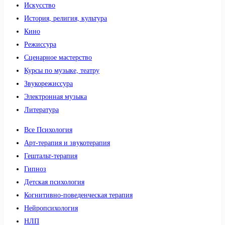
Искусство
История, религия, культура
Кино
Режиссура
Сценарное мастерство
Курсы по музыке, театру
Звукорежиссура
Электронная музыка
Литература
Все Психология
Арт-терапия и звукотерапия
Гештальт-терапия
Гипноз
Детская психология
Когнитивно-поведенческая терапия
Нейропсихология
НЛП