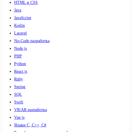
HTML и CSS
Java
JavaScript
Kotlin
Laravel
No-Code разработка
Node.js
PHP
Python
React.js
Ruby
Spring
SQL
Swift
VR/AR разработка
Vue.js
Языки С, С++, С#