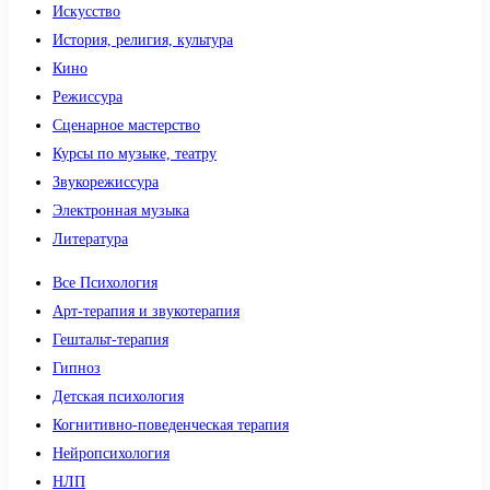
Искусство
История, религия, культура
Кино
Режиссура
Сценарное мастерство
Курсы по музыке, театру
Звукорежиссура
Электронная музыка
Литература
Все Психология
Арт-терапия и звукотерапия
Гештальт-терапия
Гипноз
Детская психология
Когнитивно-поведенческая терапия
Нейропсихология
НЛП