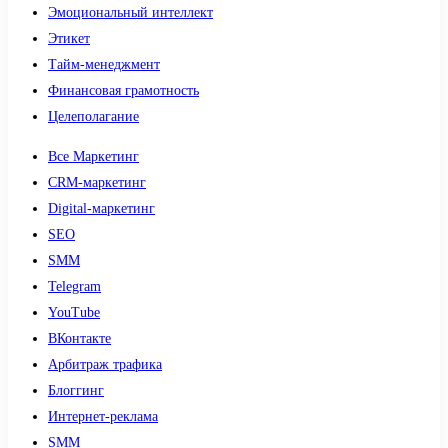
Эмоциональный интеллект
Этикет
Тайм-менеджмент
Финансовая грамотность
Целеполагание
Все Маркетинг
CRM-маркетинг
Digital-маркетинг
SEO
SMM
Telegram
YouTube
ВКонтакте
Арбитраж трафика
Блоггинг
Интернет-реклама
SMM