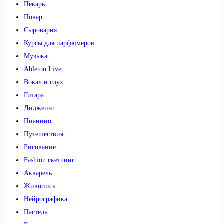
Пекарь
Повар
Сыроварня
Курсы для парфюмеров
Музыка
Ableton Live
Вокал и слух
Гитара
Диджеинг
Пианино
Путешествия
Рисование
Fashion скетчинг
Акварель
Живопись
Нейрографика
Пастель