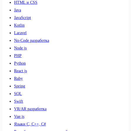
HTML и CSS
Java
JavaScript
Kotlin
Laravel
No-Code разработка
Node.js
PHP
Python
React.js
Ruby
Spring
SQL
Swift
VR/AR разработка
Vue.js
Языки С, С++, С#