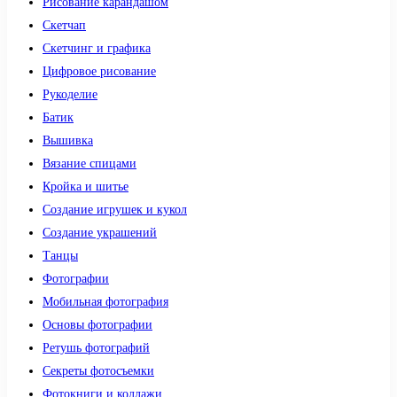
Рисование карандашом
Скетчап
Скетчинг и графика
Цифровое рисование
Рукоделие
Батик
Вышивка
Вязание спицами
Кройка и шитье
Создание игрушек и кукол
Создание украшений
Танцы
Фотографии
Мобильная фотография
Основы фотографии
Ретушь фотографий
Секреты фотосъемки
Фотокниги и коллажи