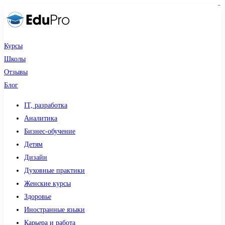
sdy lotto
toto togel
pmtoto
pmtoto
slot 777
pmtoto
situs gacor
toto slot
slot
Курсы
Школы
Отзывы
Блог
IT, разработка
Аналитика
Бизнес-обучение
Детям
Дизайн
Духовные практики
Женские курсы
Здоровье
Иностранные языки
Карьера и работа