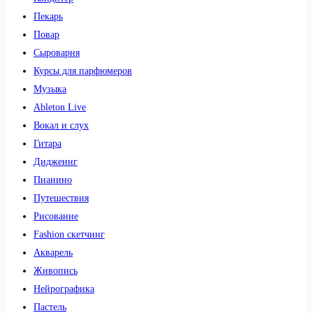
Пекарь
Повар
Сыроварня
Курсы для парфюмеров
Музыка
Ableton Live
Вокал и слух
Гитара
Диджеинг
Пианино
Путешествия
Рисование
Fashion скетчинг
Акварель
Живопись
Нейрографика
Пастель