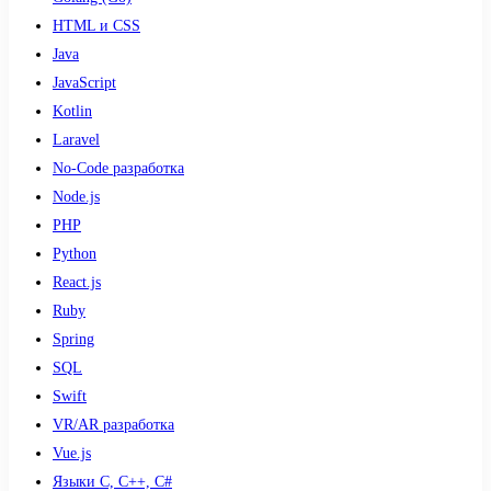
HTML и CSS
Java
JavaScript
Kotlin
Laravel
No-Code разработка
Node.js
PHP
Python
React.js
Ruby
Spring
SQL
Swift
VR/AR разработка
Vue.js
Языки С, С++, С#