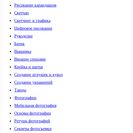
Рисование карандашом
Скетчап
Скетчинг и графика
Цифровое рисование
Рукоделие
Батик
Вышивка
Вязание спицами
Кройка и шитье
Создание игрушек и кукол
Создание украшений
Танцы
Фотографии
Мобильная фотография
Основы фотографии
Ретушь фотографий
Секреты фотосъемки