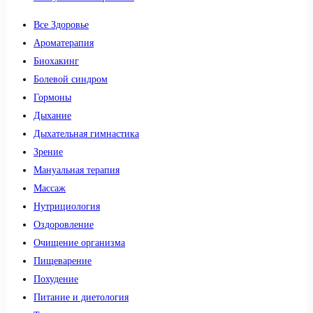
Все Здоровье
Ароматерапия
Биохакинг
Болевой синдром
Гормоны
Дыхание
Дыхательная гимнастика
Зрение
Мануальная терапия
Массаж
Нутрициология
Оздоровление
Очищение организма
Пищеварение
Похудение
Питание и диетология