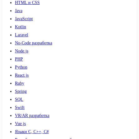
HTML и CSS
Java
JavaScript
Kotlin
Laravel
No-Code разработка
Node.js
PHP
Python
React.js
Ruby
Spring
SQL
Swift
VR/AR разработка
Vue.js
Языки С, С++, С#