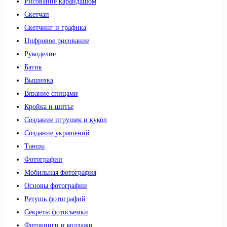
Рисование карандашом
Скетчап
Скетчинг и графика
Цифровое рисование
Рукоделие
Батик
Вышивка
Вязание спицами
Кройка и шитье
Создание игрушек и кукол
Создание украшений
Танцы
Фотографии
Мобильная фотография
Основы фотографии
Ретушь фотографий
Секреты фотосъемки
Фотокниги и коллажи