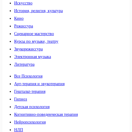
Искусство
История, религия, культура
Кино
Режиссура
Сценарное мастерство
Курсы по музыке, театру
Звукорежиссура
Электронная музыка
Литература
Все Психология
Арт-терапия и звукотерапия
Гештальт-терапия
Гипноз
Детская психология
Когнитивно-поведенческая терапия
Нейропсихология
НЛП