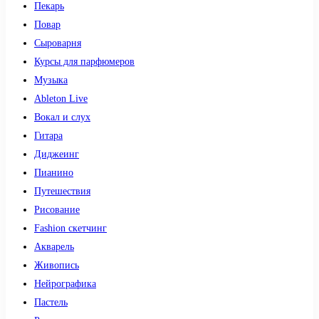
Пекарь
Повар
Сыроварня
Курсы для парфюмеров
Музыка
Ableton Live
Вокал и слух
Гитара
Диджеинг
Пианино
Путешествия
Рисование
Fashion скетчинг
Акварель
Живопись
Нейрографика
Пастель