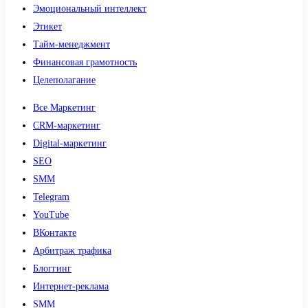
Эмоциональный интеллект
Этикет
Тайм-менеджмент
Финансовая грамотность
Целеполагание
Все Маркетинг
CRM-маркетинг
Digital-маркетинг
SEO
SMM
Telegram
YouTube
ВКонтакте
Арбитраж трафика
Блоггинг
Интернет-реклама
SMM