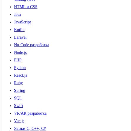
HTML и CSS
Java
JavaScript
Kotlin
Laravel
No-Code разработка
Node.js
PHP
Python
React.js
Ruby
Spring
SQL
Swift
VR/AR разработка
Vue.js
Языки С, С++, С#