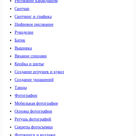
Рисование карандашом
Скетчап
Скетчинг и графика
Цифровое рисование
Рукоделие
Батик
Вышивка
Вязание спицами
Кройка и шитье
Создание игрушек и кукол
Создание украшений
Танцы
Фотографии
Мобильная фотография
Основы фотографии
Ретушь фотографий
Секреты фотосъемки
Фотокниги и коллажи