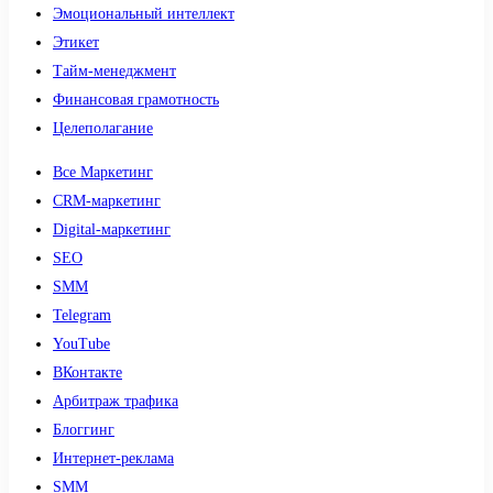
Эмоциональный интеллект
Этикет
Тайм-менеджмент
Финансовая грамотность
Целеполагание
Все Маркетинг
CRM-маркетинг
Digital-маркетинг
SEO
SMM
Telegram
YouTube
ВКонтакте
Арбитраж трафика
Блоггинг
Интернет-реклама
SMM