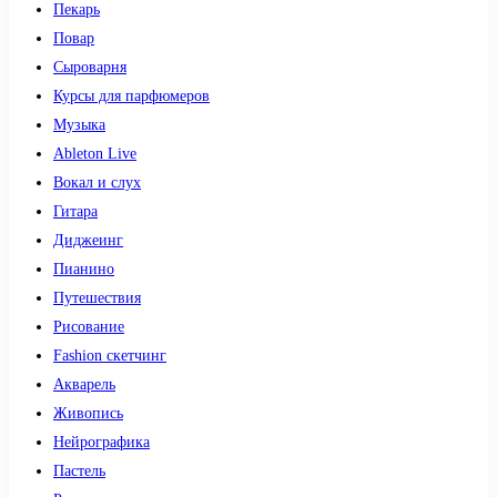
Пекарь
Повар
Сыроварня
Курсы для парфюмеров
Музыка
Ableton Live
Вокал и слух
Гитара
Диджеинг
Пианино
Путешествия
Рисование
Fashion скетчинг
Акварель
Живопись
Нейрографика
Пастель