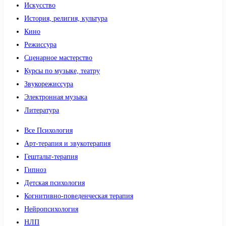
Искусство
История, религия, культура
Кино
Режиссура
Сценарное мастерство
Курсы по музыке, театру
Звукорежиссура
Электронная музыка
Литература
Все Психология
Арт-терапия и звукотерапия
Гештальт-терапия
Гипноз
Детская психология
Когнитивно-поведенческая терапия
Нейропсихология
НЛП