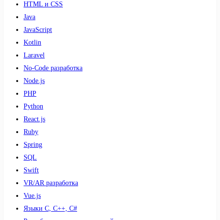
HTML и CSS
Java
JavaScript
Kotlin
Laravel
No-Code разработка
Node.js
PHP
Python
React.js
Ruby
Spring
SQL
Swift
VR/AR разработка
Vue.js
Языки С, С++, С#