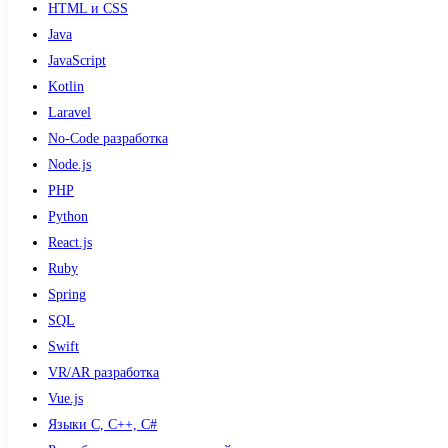
HTML и CSS
Java
JavaScript
Kotlin
Laravel
No-Code разработка
Node.js
PHP
Python
React.js
Ruby
Spring
SQL
Swift
VR/AR разработка
Vue.js
Языки С, С++, С#