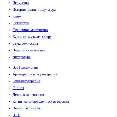
Искусство
История, религия, культура
Кино
Режиссура
Сценарное мастерство
Курсы по музыке, театру
Звукорежиссура
Электронная музыка
Литература
Все Психология
Арт-терапия и звукотерапия
Гештальт-терапия
Гипноз
Детская психология
Когнитивно-поведенческая терапия
Нейропсихология
НЛП