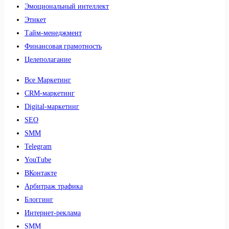
Эмоциональный интеллект
Этикет
Тайм-менеджмент
Финансовая грамотность
Целеполагание
Все Маркетинг
CRM-маркетинг
Digital-маркетинг
SEO
SMM
Telegram
YouTube
ВКонтакте
Арбитраж трафика
Блоггинг
Интернет-реклама
SMM