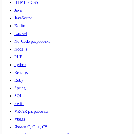
HTML и CSS
Java
JavaScript
Kotlin
Laravel
No-Code разработка
Node.js
PHP
Python
React.js
Ruby
Spring
SQL
Swift
VR/AR разработка
Vue.js
Языки С, С++, С#