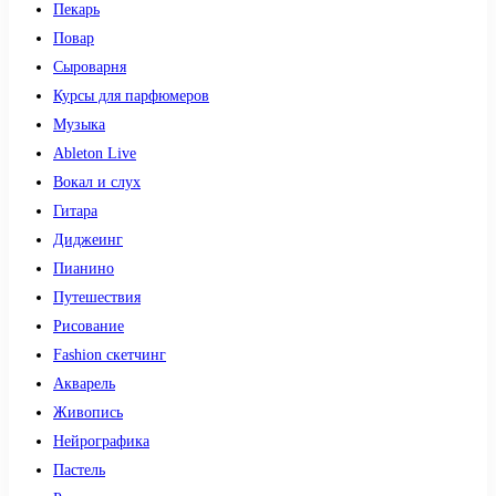
Пекарь
Повар
Сыроварня
Курсы для парфюмеров
Музыка
Ableton Live
Вокал и слух
Гитара
Диджеинг
Пианино
Путешествия
Рисование
Fashion скетчинг
Акварель
Живопись
Нейрографика
Пастель