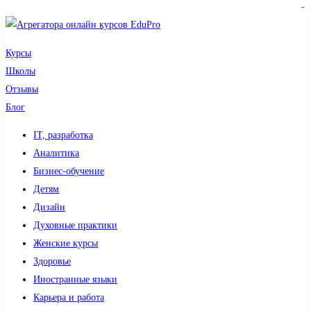
sdy lotto
toto togel
pmtoto
pmtoto
slot 777
pmtoto
situs gacor
toto slot
slot
Курсы
Школы
Отзывы
Блог
IT, разработка
Аналитика
Бизнес-обучение
Детям
Дизайн
Духовные практики
Женские курсы
Здоровье
Иностранные языки
Карьера и работа