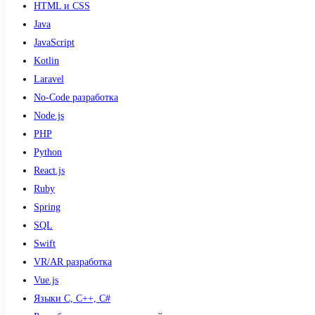
HTML и CSS
Java
JavaScript
Kotlin
Laravel
No-Code разработка
Node.js
PHP
Python
React.js
Ruby
Spring
SQL
Swift
VR/AR разработка
Vue.js
Языки С, С++, С#