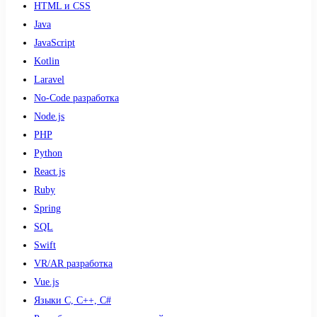
HTML и CSS
Java
JavaScript
Kotlin
Laravel
No-Code разработка
Node.js
PHP
Python
React.js
Ruby
Spring
SQL
Swift
VR/AR разработка
Vue.js
Языки С, С++, С#