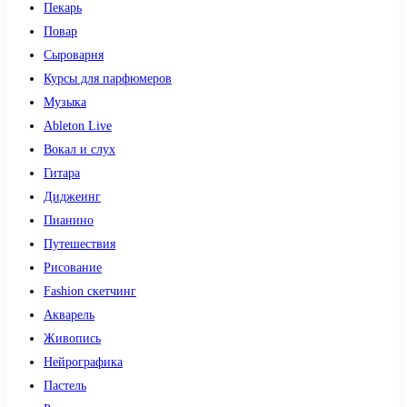
Пекарь
Повар
Сыроварня
Курсы для парфюмеров
Музыка
Ableton Live
Вокал и слух
Гитара
Диджеинг
Пианино
Путешествия
Рисование
Fashion скетчинг
Акварель
Живопись
Нейрографика
Пастель