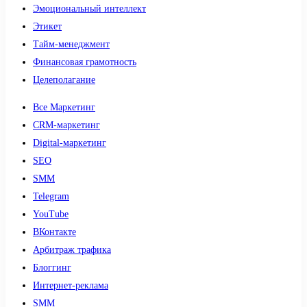
Эмоциональный интеллект
Этикет
Тайм-менеджмент
Финансовая грамотность
Целеполагание
Все Маркетинг
CRM-маркетинг
Digital-маркетинг
SEO
SMM
Telegram
YouTube
ВКонтакте
Арбитраж трафика
Блоггинг
Интернет-реклама
SMM