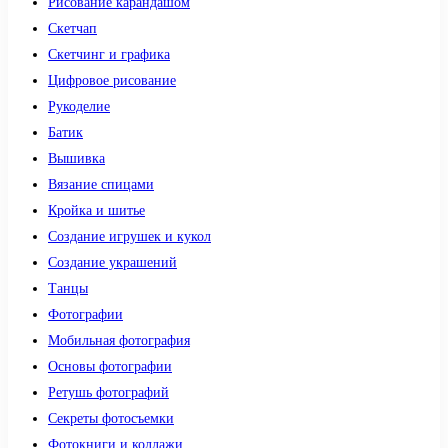
Рисование карандашом
Скетчап
Скетчинг и графика
Цифровое рисование
Рукоделие
Батик
Вышивка
Вязание спицами
Кройка и шитье
Создание игрушек и кукол
Создание украшений
Танцы
Фотографии
Мобильная фотография
Основы фотографии
Ретушь фотографий
Секреты фотосъемки
Фотокниги и коллажи