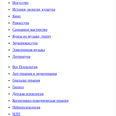
Искусство
История, религия, культура
Кино
Режиссура
Сценарное мастерство
Курсы по музыке, театру
Звукорежиссура
Электронная музыка
Литература
Все Психология
Арт-терапия и звукотерапия
Гештальт-терапия
Гипноз
Детская психология
Когнитивно-поведенческая терапия
Нейропсихология
НЛП