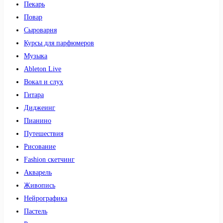
Пекарь
Повар
Сыроварня
Курсы для парфюмеров
Музыка
Ableton Live
Вокал и слух
Гитара
Диджеинг
Пианино
Путешествия
Рисование
Fashion скетчинг
Акварель
Живопись
Нейрографика
Пастель