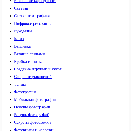
Рисование карандашом
Скетчап
Скетчинг и графика
Цифровое рисование
Рукоделие
Батик
Вышивка
Вязание спицами
Кройка и шитье
Создание игрушек и кукол
Создание украшений
Танцы
Фотографии
Мобильная фотография
Основы фотографии
Ретушь фотографий
Секреты фотосъемки
Фотокниги и коллажи