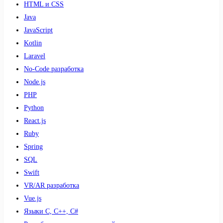
HTML и CSS
Java
JavaScript
Kotlin
Laravel
No-Code разработка
Node.js
PHP
Python
React.js
Ruby
Spring
SQL
Swift
VR/AR разработка
Vue.js
Языки С, С++, С#