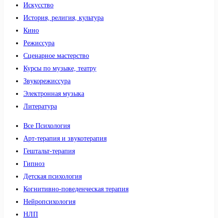
Искусство
История, религия, культура
Кино
Режиссура
Сценарное мастерство
Курсы по музыке, театру
Звукорежиссура
Электронная музыка
Литература
Все Психология
Арт-терапия и звукотерапия
Гештальт-терапия
Гипноз
Детская психология
Когнитивно-поведенческая терапия
Нейропсихология
НЛП