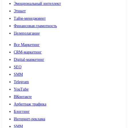
Эмоциональный интеллект
Этикет
Тайм-менеджмент
Финансовая грамотность
Целеполагание
Все Маркетинг
CRM-маркетинг
Digital-маркетинг
SEO
SMM
Telegram
YouTube
ВКонтакте
Арбитраж трафика
Блоггинг
Интернет-реклама
SMM