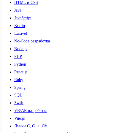
HTML и CSS
Java
JavaScript
Kotlin
Laravel
No-Code разработка
Node.js
PHP
Python
React.js
Ruby
Spring
SQL
Swift
VR/AR разработка
Vue.js
Языки С, С++, С#