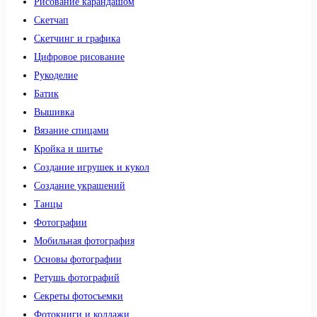
Рисование карандашом
Скетчап
Скетчинг и графика
Цифровое рисование
Рукоделие
Батик
Вышивка
Вязание спицами
Кройка и шитье
Создание игрушек и кукол
Создание украшений
Танцы
Фотографии
Мобильная фотография
Основы фотографии
Ретушь фотографий
Секреты фотосъемки
Фотокниги и коллажи