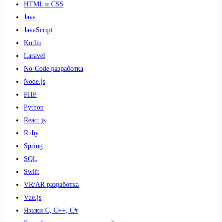
HTML и CSS
Java
JavaScript
Kotlin
Laravel
No-Code разработка
Node.js
PHP
Python
React.js
Ruby
Spring
SQL
Swift
VR/AR разработка
Vue.js
Языки С, С++, С#