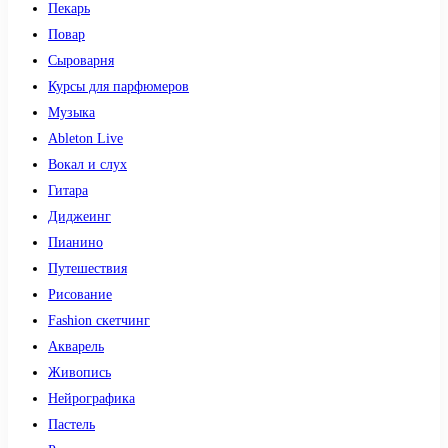
Пекарь
Повар
Сыроварня
Курсы для парфюмеров
Музыка
Ableton Live
Вокал и слух
Гитара
Диджеинг
Пианино
Путешествия
Рисование
Fashion скетчинг
Акварель
Живопись
Нейрографика
Пастель