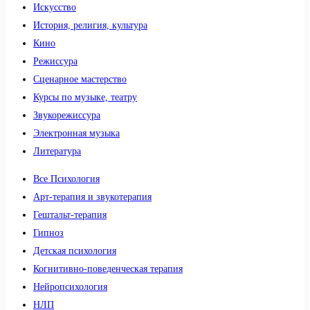
Искусство
История, религия, культура
Кино
Режиссура
Сценарное мастерство
Курсы по музыке, театру
Звукорежиссура
Электронная музыка
Литература
Все Психология
Арт-терапия и звукотерапия
Гештальт-терапия
Гипноз
Детская психология
Когнитивно-поведенческая терапия
Нейропсихология
НЛП