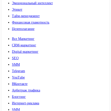
Эмоциональный интеллект
Этикет
Тайм-менеджмент
Финансовая грамотность
Целеполагание
Все Маркетинг
CRM-маркетинг
Digital-маркетинг
SEO
SMM
Telegram
YouTube
ВКонтакте
Арбитраж трафика
Блоггинг
Интернет-реклама
SMM