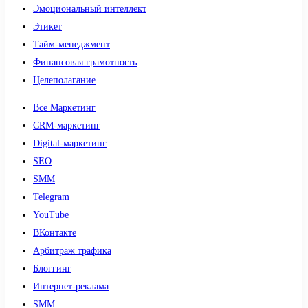
Эмоциональный интеллект
Этикет
Тайм-менеджмент
Финансовая грамотность
Целеполагание
Все Маркетинг
CRM-маркетинг
Digital-маркетинг
SEO
SMM
Telegram
YouTube
ВКонтакте
Арбитраж трафика
Блоггинг
Интернет-реклама
SMM