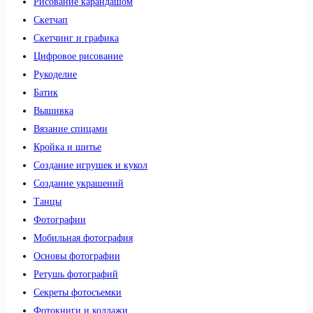
Рисование карандашом
Скетчап
Скетчинг и графика
Цифровое рисование
Рукоделие
Батик
Вышивка
Вязание спицами
Кройка и шитье
Создание игрушек и кукол
Создание украшений
Танцы
Фотографии
Мобильная фотография
Основы фотографии
Ретушь фотографий
Секреты фотосъемки
Фотокниги и коллажи