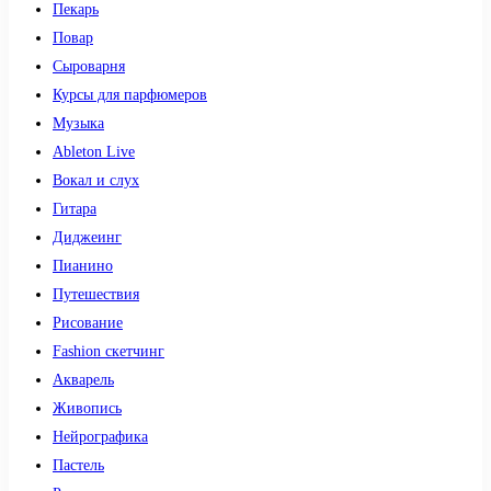
Пекарь
Повар
Сыроварня
Курсы для парфюмеров
Музыка
Ableton Live
Вокал и слух
Гитара
Диджеинг
Пианино
Путешествия
Рисование
Fashion скетчинг
Акварель
Живопись
Нейрографика
Пастель