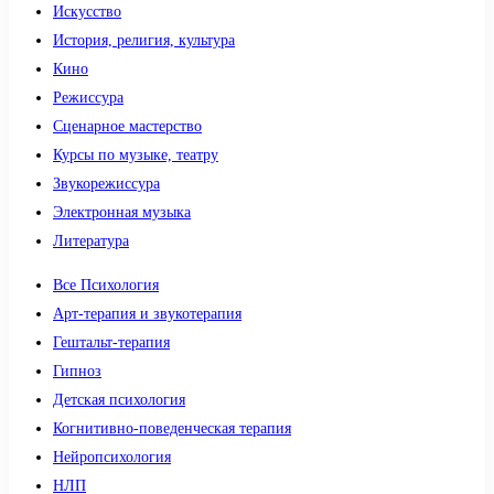
Искусство
История, религия, культура
Кино
Режиссура
Сценарное мастерство
Курсы по музыке, театру
Звукорежиссура
Электронная музыка
Литература
Все Психология
Арт-терапия и звукотерапия
Гештальт-терапия
Гипноз
Детская психология
Когнитивно-поведенческая терапия
Нейропсихология
НЛП