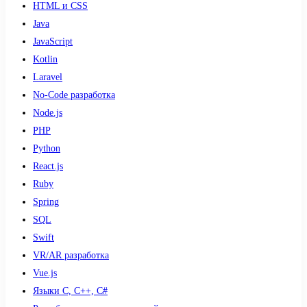
HTML и CSS
Java
JavaScript
Kotlin
Laravel
No-Code разработка
Node.js
PHP
Python
React.js
Ruby
Spring
SQL
Swift
VR/AR разработка
Vue.js
Языки С, С++, С#