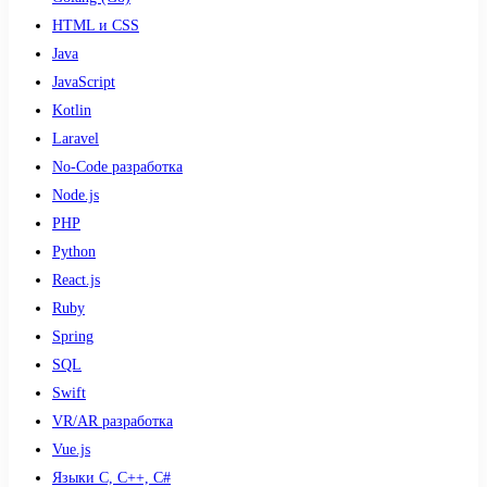
HTML и CSS
Java
JavaScript
Kotlin
Laravel
No-Code разработка
Node.js
PHP
Python
React.js
Ruby
Spring
SQL
Swift
VR/AR разработка
Vue.js
Языки С, С++, С#