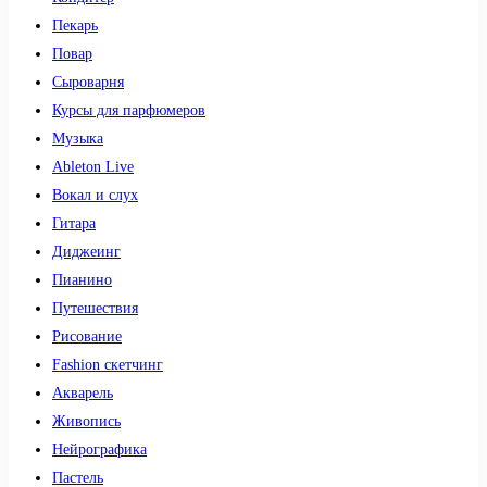
Пекарь
Повар
Сыроварня
Курсы для парфюмеров
Музыка
Ableton Live
Вокал и слух
Гитара
Диджеинг
Пианино
Путешествия
Рисование
Fashion скетчинг
Акварель
Живопись
Нейрографика
Пастель