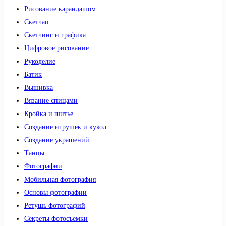
Рисование карандашом
Скетчап
Скетчинг и графика
Цифровое рисование
Рукоделие
Батик
Вышивка
Вязание спицами
Кройка и шитье
Создание игрушек и кукол
Создание украшений
Танцы
Фотографии
Мобильная фотография
Основы фотографии
Ретушь фотографий
Секреты фотосъемки