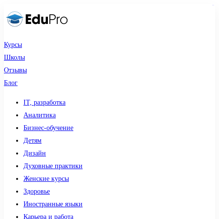
sdy lotto
Курсы
Школы
Отзывы
Блог
IT, разработка
Аналитика
Бизнес-обучение
Детям
Дизайн
Духовные практики
Женские курсы
Здоровье
Иностранные языки
Карьера и работа