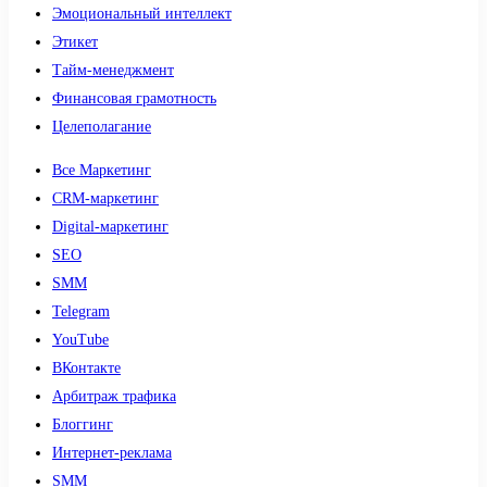
Эмоциональный интеллект
Этикет
Тайм-менеджмент
Финансовая грамотность
Целеполагание
Все Маркетинг
CRM-маркетинг
Digital-маркетинг
SEO
SMM
Telegram
YouTube
ВКонтакте
Арбитраж трафика
Блоггинг
Интернет-реклама
SMM