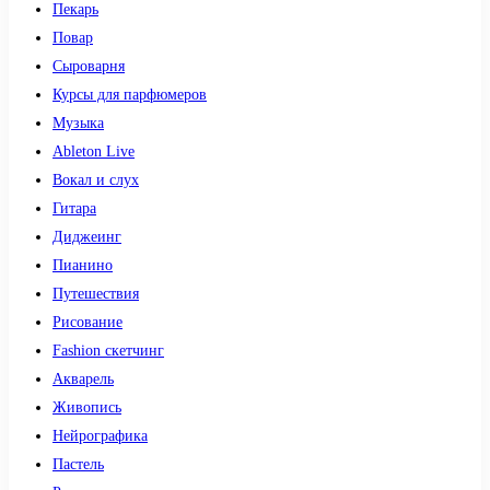
Пекарь
Повар
Сыроварня
Курсы для парфюмеров
Музыка
Ableton Live
Вокал и слух
Гитара
Диджеинг
Пианино
Путешествия
Рисование
Fashion скетчинг
Акварель
Живопись
Нейрографика
Пастель