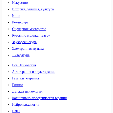
Искусство
История, религия, культура
Кино
Режиссура
Сценарное мастерство
Курсы по музыке, театру
Звукорежиссура
Электронная музыка
Литература
Все Психология
Арт-терапия и звукотерапия
Гештальт-терапия
Гипноз
Детская психология
Когнитивно-поведенческая терапия
Нейропсихология
НЛП