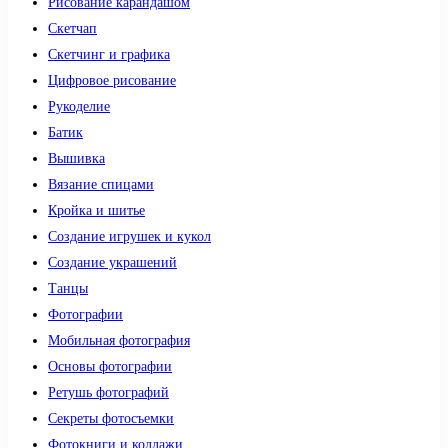
Рисование карандашом
Скетчап
Скетчинг и графика
Цифровое рисование
Рукоделие
Батик
Вышивка
Вязание спицами
Кройка и шитье
Создание игрушек и кукол
Создание украшений
Танцы
Фотографии
Мобильная фотография
Основы фотографии
Ретушь фотографий
Секреты фотосъемки
Фотокниги и коллажи