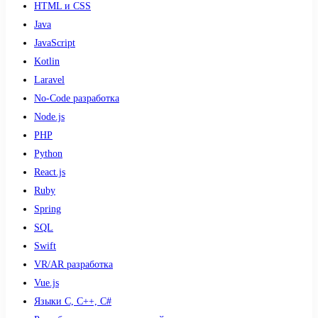
HTML и CSS
Java
JavaScript
Kotlin
Laravel
No-Code разработка
Node.js
PHP
Python
React.js
Ruby
Spring
SQL
Swift
VR/AR разработка
Vue.js
Языки С, С++, С#